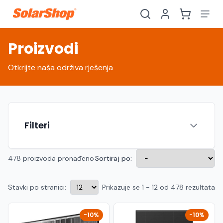
Proizvodi
Otkrijte naša održiva rješenja
Filteri
478 proizvoda pronađeno
Sortiraj po:
Stavki po stranici:
Prikazuje se 1 - 12 od 478 rezultata
Hrvatski
English
HR
EN
Srpski
Crnogorski
RS
ME
-10%
-10%