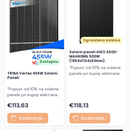
Македонски
MK
Ograničena količina
Solarni paneli AIKO A500-
MAH60Mb 500W
(1954x1134x30mm)
Dostupno
"Popust od 10% na solarne
panele pri kupnji elektrane
TRINA Vertex 455W Solarni
Paneli
po principu "ključ u ruke"
AIKO A500-MAH60Mb je
"Popust od 10% na solarne
visokoučinkoviti
panele pri kupnji elektrane
fotonaponski modul snage
po principu "ključ u ruke"
500 W iz Neostar 2S serije,
€113,63
€118,13
Model TSM-455NEG9R.28
baziran na naprednoj N-
predstavlja napredni
type ABC (All Back Contact)
Dodavanje...
Dodavanje...
glass/glass N-type solarni
tehnologiji. Ovaj panel je
modul s visokom
namijenjen za moderne
učinkovitošću, dugim