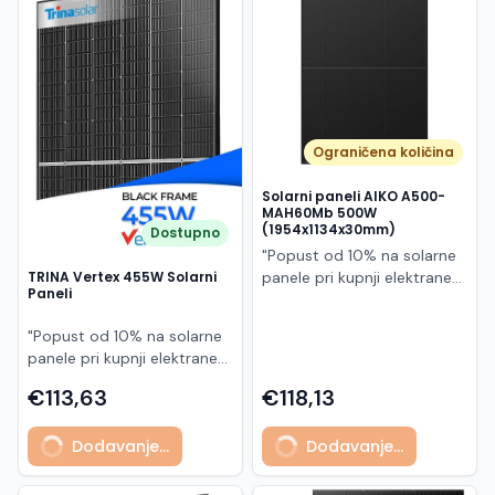
Македонски
MK
Ograničena količina
Solarni paneli AIKO A500-
MAH60Mb 500W
(1954x1134x30mm)
Dostupno
"Popust od 10% na solarne
panele pri kupnji elektrane
TRINA Vertex 455W Solarni
Paneli
po principu "ključ u ruke"
AIKO A500-MAH60Mb je
"Popust od 10% na solarne
visokoučinkoviti
panele pri kupnji elektrane
fotonaponski modul snage
po principu "ključ u ruke"
500 W iz Neostar 2S serije,
€113,63
€118,13
Model TSM-455NEG9R.28
baziran na naprednoj N-
predstavlja napredni
type ABC (All Back Contact)
Dodavanje...
Dodavanje...
glass/glass N-type solarni
tehnologiji. Ovaj panel je
modul s visokom
namijenjen za moderne
učinkovitošću, dugim