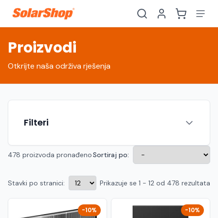
Proizvodi
Otkrijte naša održiva rješenja
Filteri
478 proizvoda pronađeno
Sortiraj po:
Stavki po stranici:
Prikazuje se 1 - 12 od 478 rezultata
Hrvatski
English
HR
EN
Srpski
Crnogorski
RS
ME
-10%
-10%