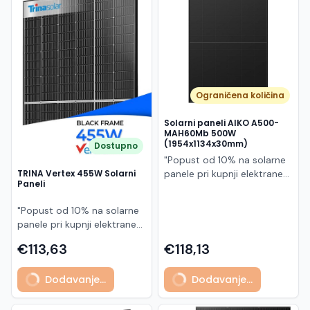
Македонски
MK
Ograničena količina
Solarni paneli AIKO A500-
MAH60Mb 500W
(1954x1134x30mm)
Dostupno
"Popust od 10% na solarne
panele pri kupnji elektrane
TRINA Vertex 455W Solarni
Paneli
po principu "ključ u ruke"
AIKO A500-MAH60Mb je
"Popust od 10% na solarne
visokoučinkoviti
panele pri kupnji elektrane
fotonaponski modul snage
po principu "ključ u ruke"
500 W iz Neostar 2S serije,
€113,63
€118,13
Model TSM-455NEG9R.28
baziran na naprednoj N-
predstavlja napredni
type ABC (All Back Contact)
Dodavanje...
Dodavanje...
glass/glass N-type solarni
tehnologiji. Ovaj panel je
modul s visokom
namijenjen za moderne
učinkovitošću, dugim