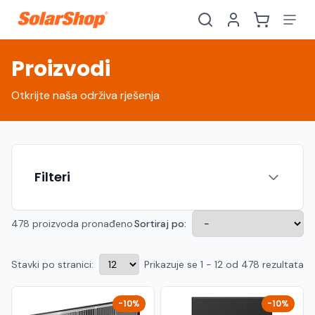
Proizvodi
Otkrijte naša održiva rješenja
Filteri
478 proizvoda pronađeno
Sortiraj po:
Stavki po stranici:
Prikazuje se 1 - 12 od 478 rezultata
Hrvatski
English
HR
EN
Srpski
Crnogorski
RS
ME
-10%
-10%