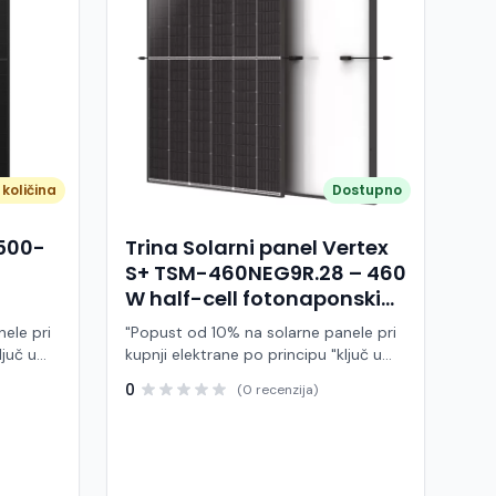
količina
Dostupno
A500-
Trina Solarni panel Vertex
S+ TSM-460NEG9R.28 – 460
W half-cell fotonaponski
modul (crni okvir)
ele pri
"Popust od 10% na solarne panele pri
ljuč u
kupnji elektrane po principu "ključ u
ruke" Trina Solar TSM-460NEG9R.28 je
0
(0 recenzija)
 modul
visokoučinkoviti fotonaponski modul
ije,
snage 460 W, baziran na naprednoj
BC (All
N-type i-TOPCon tehnologiji i half-cell
j panel
dizajnu. Ovaj panel pripada Vertex S+
arne
seriji i namijenjen je za stambene i