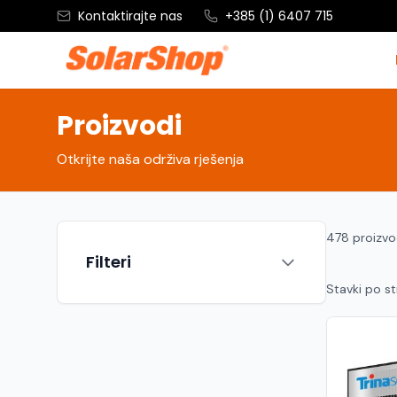
Kontaktirajte nas
+385 (1) 6407 715
Proizvodi
Otkrijte naša održiva rješenja
478 proizv
Filteri
Stavki po st