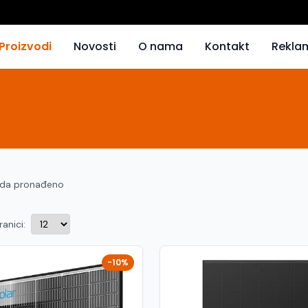
Proizvodi
Novosti
O nama
Kontakt
Rekla
oda pronađeno
ranici:
-10%