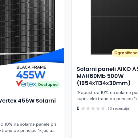
Ograničena 
Solarni paneli AIKO 
MAH60Mb 500W
(1954x1134x30mm)
Dostupno
"Popust od 10% na solarne pan
kupnji elektrane po principu "k
Vertex 455W Solarni
ruke" AIKO A500-MAH60Mb je
0
(0 recenzija)
visokoučinkoviti fotonaponski
snage 500 W iz Neostar 2S ser
baziran na naprednoj N-type A
d 10% na solarne panele pri
Back Contact) tehnologiji. Ova
ktrane po principu "ključ u
je namijenjen za moderne sol