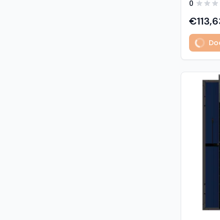
0
predstavl
type sola
€113,6
učinkovit
izuzetno
Dod
Glavne z
učinkovi
Visokogus
povezivan
type tehnologija: -
1% u prvoj godini - 
2. do 30. godine Vis
otpornost: - opterećenje sni
5400 Pa (5,4 kP
vjetrom: 40
podaci M
modula: G
strana) 
Materijali
1,6 mm, v
kaljeno S
Okvir: crn
mm) Kone