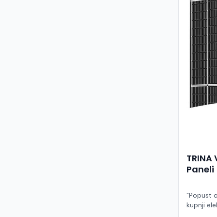
TRINA 
Paneli
"Popust o
kupnji ele
ruke" Model TSM-455NEG9R.28