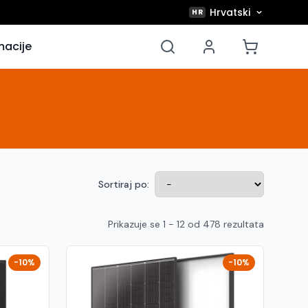
Hrvatski
HR
macije
Sortiraj po:
Prikazuje se 1 - 12 od 478 rezultata
-10%
-10%