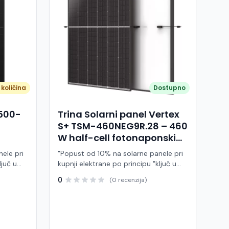
količina
Dostupno
A500-
Trina Solarni panel Vertex
S+ TSM-460NEG9R.28 – 460
W half-cell fotonaponski
modul (crni okvir)
ele pri
"Popust od 10% na solarne panele pri
ljuč u
kupnji elektrane po principu "ključ u
ruke" Trina Solar TSM-460NEG9R.28 je
0
(0 recenzija)
 modul
visokoučinkoviti fotonaponski modul
ije,
snage 460 W, baziran na naprednoj
BC (All
N-type i-TOPCon tehnologiji i half-cell
j panel
dizajnu. Ovaj panel pripada Vertex S+
arne
seriji i namijenjen je za stambene i