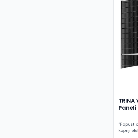
TRINA 
Paneli
"Popust o
kupnji ele
ruke" Model TSM-455NEG9R.28