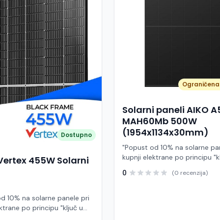
Ograničena 
Solarni paneli AIKO 
MAH60Mb 500W
(1954x1134x30mm)
Dostupno
"Popust od 10% na solarne pan
kupnji elektrane po principu "k
Vertex 455W Solarni
ruke" AIKO A500-MAH60Mb je
0
(0 recenzija)
visokoučinkoviti fotonaponski
snage 500 W iz Neostar 2S ser
baziran na naprednoj N-type A
d 10% na solarne panele pri
Back Contact) tehnologiji. Ova
ktrane po principu "ključ u
je namijenjen za moderne sol