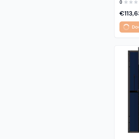
0
predstavl
type sola
€113,6
učinkovit
izuzetno
Dod
Glavne z
učinkovi
Visokogus
povezivan
type tehnologija: -
1% u prvoj godini - 
2. do 30. godine Vis
otpornost: - opterećenje sni
5400 Pa (5,4 kP
vjetrom: 40
podaci M
modula: G
strana) 
Materijali
1,6 mm, v
kaljeno S
Okvir: crn
mm) Kone