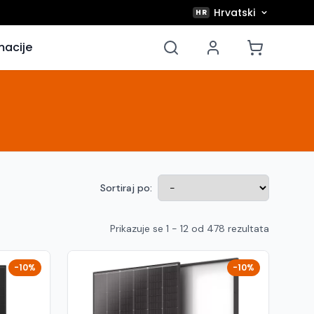
Hrvatski
HR
macije
Sortiraj po:
Prikazuje se 1 - 12 od 478 rezultata
-10%
-10%