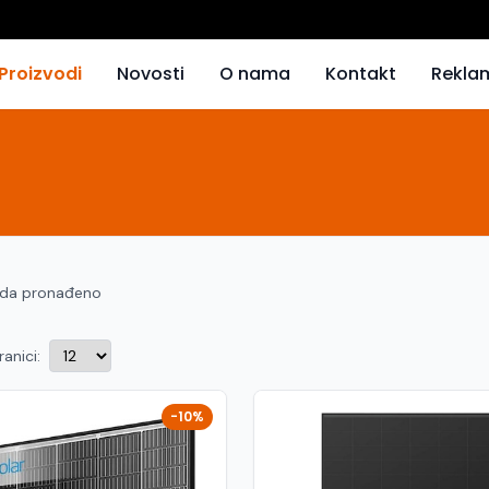
Proizvodi
Novosti
O nama
Kontakt
Rekla
oda pronađeno
ranici:
-10%