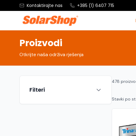
Kontaktirajte nas
+385 (1) 6407 715
Proizvodi
Otkrijte naša održiva rješenja
478 proizv
Filteri
Stavki po st