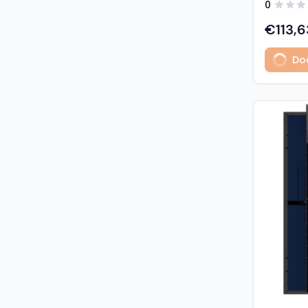
0
predstavl
type sola
€113,6
učinkovit
izuzetno
Dod
Glavne z
učinkovi
Visokogus
povezivan
type tehnologija: -
1% u prvoj godini - 
2. do 30. godine Vis
otpornost: - opterećenje sni
5400 Pa (5,4 kP
vjetrom: 40
podaci M
modula: G
strana) 
Materijali
1,6 mm, v
kaljeno S
Okvir: crn
mm) Kone