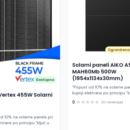
Ograničena 
Solarni paneli AIKO 
MAH60Mb 500W
(1954x1134x30mm)
Dostupno
"Popust od 10% na solarne pan
kupnji elektrane po principu "k
Vertex 455W Solarni
ruke" AIKO A500-MAH60Mb je
0
(0 recenzija)
visokoučinkoviti fotonaponski
snage 500 W iz Neostar 2S ser
baziran na naprednoj N-type A
d 10% na solarne panele pri
Back Contact) tehnologiji. Ova
ktrane po principu "ključ u
je namijenjen za moderne sol