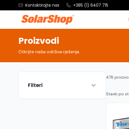
Kontaktirajte nas
+385 (1) 6407 715
Proizvodi
Otkrijte naša održiva rješenja
478 proizv
Filteri
Stavki po st