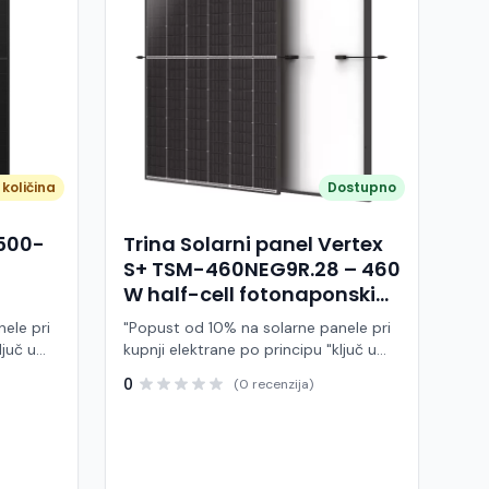
količina
Dostupno
A500-
Trina Solarni panel Vertex
S+ TSM-460NEG9R.28 – 460
W half-cell fotonaponski
modul (crni okvir)
ele pri
"Popust od 10% na solarne panele pri
ljuč u
kupnji elektrane po principu "ključ u
ruke" Trina Solar TSM-460NEG9R.28 je
0
(0 recenzija)
 modul
visokoučinkoviti fotonaponski modul
ije,
snage 460 W, baziran na naprednoj
BC (All
N-type i-TOPCon tehnologiji i half-cell
j panel
dizajnu. Ovaj panel pripada Vertex S+
arne
seriji i namijenjen je za stambene i