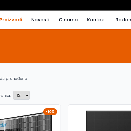
Proizvodi
Novosti
O nama
Kontakt
Rekla
oda pronađeno
ranici:
-10%