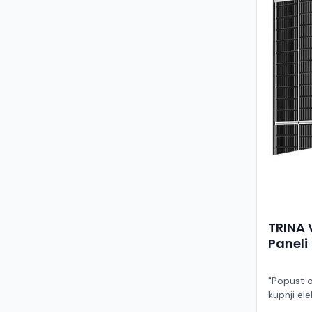
TRINA 
Paneli
"Popust o
kupnji ele
ruke" Model TSM-455NEG9R.28