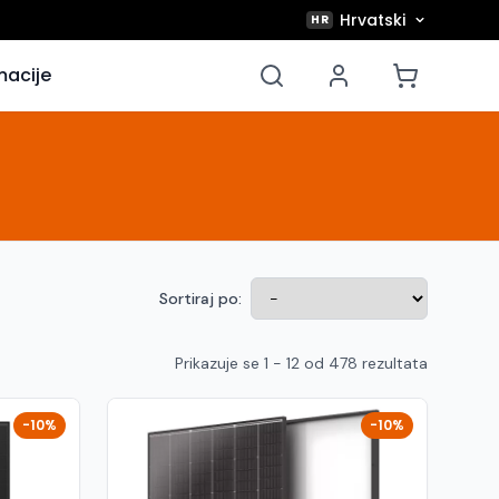
Hrvatski
HR
macije
Sortiraj po:
Prikazuje se 1 - 12 od 478 rezultata
-10%
-10%