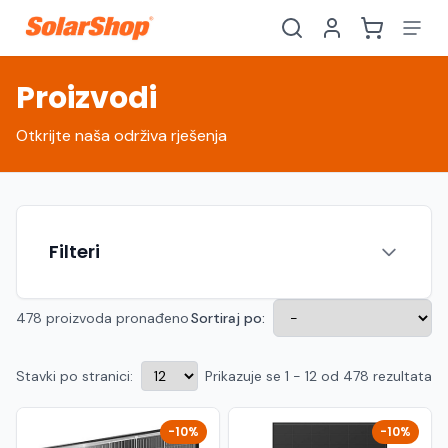
Proizvodi
Otkrijte naša održiva rješenja
Filteri
478 proizvoda pronađeno
Sortiraj po:
Stavki po stranici:
Prikazuje se 1 - 12 od 478 rezultata
Hrvatski
English
HR
EN
Srpski
Crnogorski
RS
ME
-10%
-10%