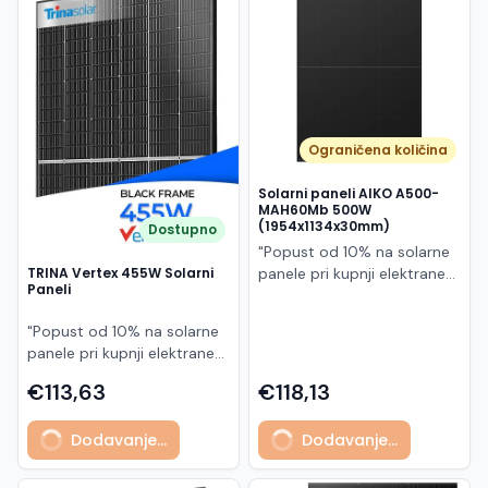
Македонски
MK
Ograničena količina
Solarni paneli AIKO A500-
MAH60Mb 500W
(1954x1134x30mm)
Dostupno
"Popust od 10% na solarne
panele pri kupnji elektrane
TRINA Vertex 455W Solarni
Paneli
po principu "ključ u ruke"
AIKO A500-MAH60Mb je
"Popust od 10% na solarne
visokoučinkoviti
panele pri kupnji elektrane
fotonaponski modul snage
po principu "ključ u ruke"
500 W iz Neostar 2S serije,
€113,63
€118,13
Model TSM-455NEG9R.28
baziran na naprednoj N-
predstavlja napredni
type ABC (All Back Contact)
Dodavanje...
Dodavanje...
glass/glass N-type solarni
tehnologiji. Ovaj panel je
modul s visokom
namijenjen za moderne
učinkovitošću, dugim