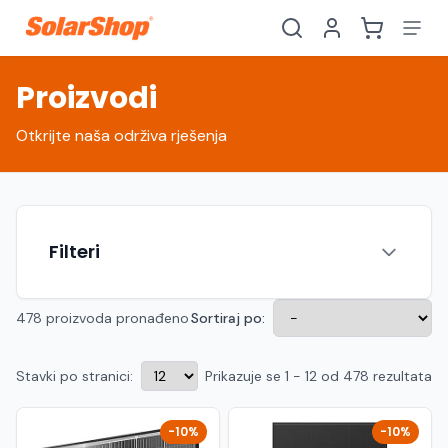
Proizvodi
Otkrijte naša održiva rješenja
Filteri
478 proizvoda pronađeno
Sortiraj po:
Stavki po stranici:
Prikazuje se 1 - 12 od 478 rezultata
Hrvatski
English
HR
EN
Srpski
Crnogorski
RS
ME
-10%
-10%