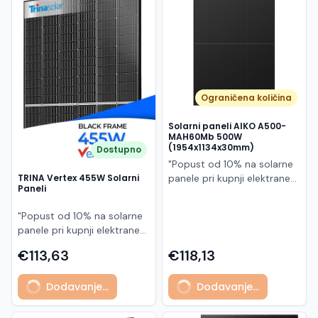
Македонски
MK
Ograničena količina
Solarni paneli AIKO A500-
MAH60Mb 500W
(1954x1134x30mm)
Dostupno
"Popust od 10% na solarne
panele pri kupnji elektrane
TRINA Vertex 455W Solarni
Paneli
po principu "ključ u ruke"
AIKO A500-MAH60Mb je
"Popust od 10% na solarne
visokoučinkoviti
panele pri kupnji elektrane
fotonaponski modul snage
po principu "ključ u ruke"
500 W iz Neostar 2S serije,
€113,63
€118,13
Model TSM-455NEG9R.28
baziran na naprednoj N-
predstavlja napredni
type ABC (All Back Contact)
Dodavanje...
Dodavanje...
glass/glass N-type solarni
tehnologiji. Ovaj panel je
modul s visokom
namijenjen za moderne
učinkovitošću, dugim