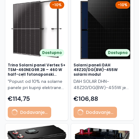
solarne sustave gdje su
vijekom trajanja i izuzetnom
-10%
-10%
ključni visoka učinkovitost,
mehaničkom otpornošću.
dug vijek trajanja i
Glavne značajke Snaga do
maksimalna proizvodnja
455 W uz učinkovitost
energije. Zahvaljujući ABC
modula do 22,8%
tehnologiji bez vodova na
Visokogustinska tehnologija
prednjoj strani, modul
povezivanja ćelija za veći
postiže vrlo visoku
prinos N-type tehnologija: -
učinkovitost oko 22.6% –
Dostupno
Dostupno
degradacija samo 1% u
23.5%, uz bolje
prvoj godini - 0,4%
performanse pri
Trina Solarni panel Vertex S+
Solarni paneli DAH
godišnje od 2. do 30.
djelomičnom zasjenjenju i
TSM-460NEG9R.28 – 460 W
48Z20/DG(BW)-455W
godine Visoka pouzdanost i
half-cell fotonaponski
solarni modul
visokim temperaturama .
modul (crni okvir)
otpornost: - opterećenje
"Popust od 10% na solarne
DAH SOLAR DHN-
Veća izlazna snaga od 500
snijegom: 5400 Pa (5,4
panele pri kupnji elektrane
48Z20/DG(BW)-455W je
W omogućuje manji broj
kPa) - opterećenje vjetrom:
po principu "ključ u ruke"
visokoučinkoviti bifacial
panela po sustavu i
€114,75
€106,88
4000 Pa (4 kPa) Osnovni
Trina Solar TSM-
(dvostrani) solarni modul
smanjenje ukupnih troškova
podaci Model: TSM-
460NEG9R.28 je
snage 455 W, baziran na
instalacije. Karakteristike:
455NEG9R.28 Tip modula:
Dodavanje...
Dodavanje...
visokoučinkoviti
naprednoj N-Type TOPCon
Model: A500-MAH60Mb
Glass/Glass (bijela stražnja
fotonaponski modul snage
tehnologiji. Zahvaljujući
Brand: AIKO Tip:
strana) Nazivna snaga
460 W, baziran na
glass-glass konstrukciji i
Monokristalni modul (N-
(STC): 455 Wp Materijali i
naprednoj N-type i-
mogućnosti proizvodnje
type ABC, mono-glass)
konstrukcija Prednje staklo:
TOPCon tehnologiji i half-
energije s obje strane, ovaj
Nazivna snaga: 500 W