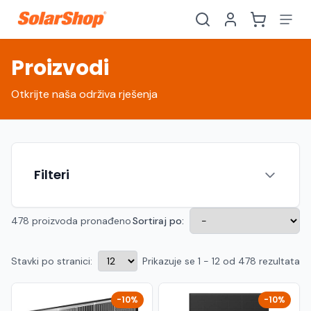
Proizvodi
Otkrijte naša održiva rješenja
Filteri
478 proizvoda pronađeno
Sortiraj po:
Stavki po stranici:
Prikazuje se 1 - 12 od 478 rezultata
Hrvatski
English
HR
EN
Srpski
Crnogorski
RS
ME
-10%
-10%