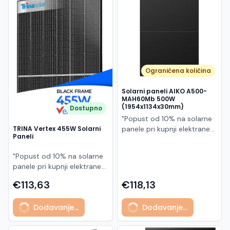
Македонски
MK
Ograničena količina
Solarni paneli AIKO A500-
MAH60Mb 500W
(1954x1134x30mm)
Dostupno
"Popust od 10% na solarne
panele pri kupnji elektrane
TRINA Vertex 455W Solarni
Paneli
po principu "ključ u ruke"
AIKO A500-MAH60Mb je
"Popust od 10% na solarne
visokoučinkoviti
panele pri kupnji elektrane
fotonaponski modul snage
po principu "ključ u ruke"
500 W iz Neostar 2S serije,
€113,63
€118,13
Model TSM-455NEG9R.28
baziran na naprednoj N-
predstavlja napredni
type ABC (All Back Contact)
Dodavanje...
Dodavanje...
glass/glass N-type solarni
tehnologiji. Ovaj panel je
modul s visokom
namijenjen za moderne
učinkovitošću, dugim