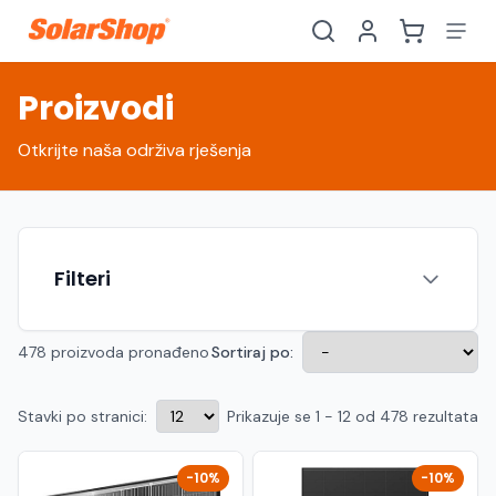
Proizvodi
Otkrijte naša održiva rješenja
Filteri
478 proizvoda pronađeno
Sortiraj po:
Stavki po stranici:
Prikazuje se 1 - 12 od 478 rezultata
Hrvatski
English
HR
EN
Srpski
Crnogorski
RS
ME
-10%
-10%