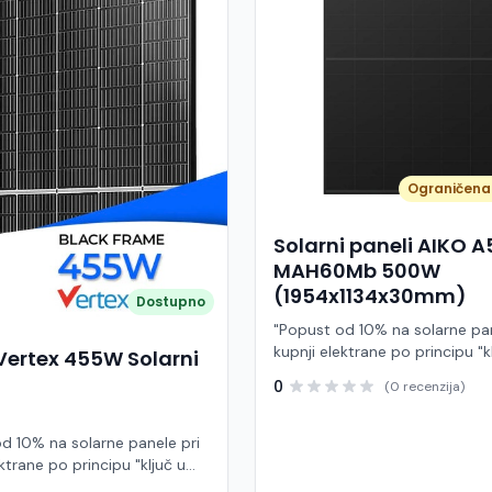
Ograničena 
Solarni paneli AIKO 
MAH60Mb 500W
(1954x1134x30mm)
Dostupno
"Popust od 10% na solarne pan
kupnji elektrane po principu "k
Vertex 455W Solarni
ruke" AIKO A500-MAH60Mb je
0
(0 recenzija)
visokoučinkoviti fotonaponski
snage 500 W iz Neostar 2S ser
baziran na naprednoj N-type A
d 10% na solarne panele pri
Back Contact) tehnologiji. Ova
ktrane po principu "ključ u
je namijenjen za moderne sol