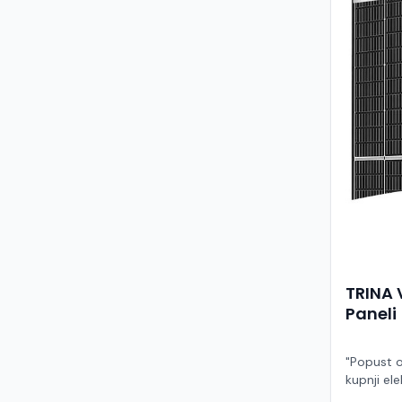
TRINA 
Paneli
"Popust o
kupnji ele
ruke" Model TSM-455NEG9R.28