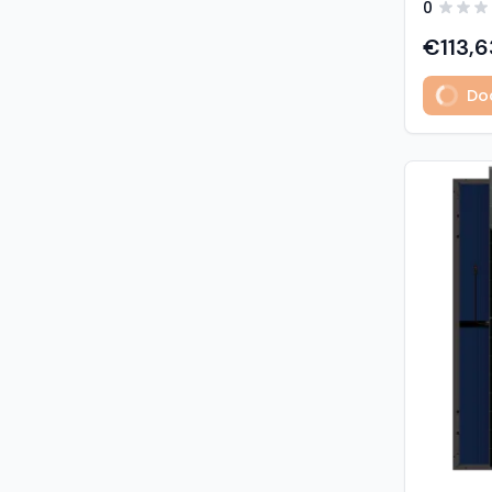
0
predstavl
type sola
€113,6
učinkovit
izuzetno
Dod
Glavne z
učinkovi
Visokogus
povezivan
type tehnologija: -
1% u prvoj godini - 
2. do 30. godine Vis
otpornost: - opterećenje sni
5400 Pa (5,4 kP
vjetrom: 40
podaci M
modula: G
strana) 
Materijali
1,6 mm, v
kaljeno S
Okvir: crn
mm) Kone