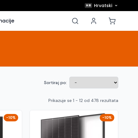
Hrvatski
HR
macije
Sortiraj po:
Prikazuje se 1 - 12 od 478 rezultata
-10%
-10%