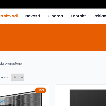
Proizvodi
Novosti
O nama
Kontakt
Rekla
oda pronađeno
ranici:
-10%