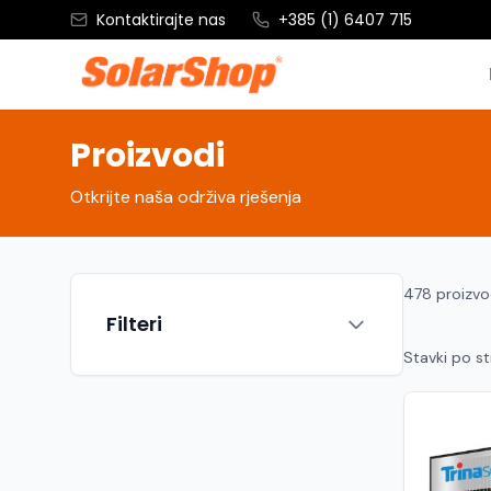
Kontaktirajte nas
+385 (1) 6407 715
Proizvodi
Otkrijte naša održiva rješenja
478 proizv
Filteri
Stavki po st