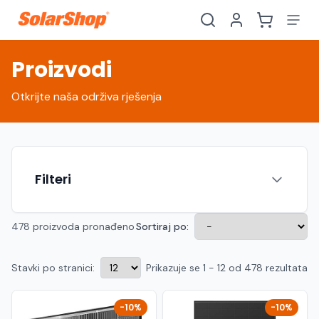
Proizvodi
Otkrijte naša održiva rješenja
Filteri
478 proizvoda pronađeno
Sortiraj po:
Stavki po stranici:
Prikazuje se 1 - 12 od 478 rezultata
Hrvatski
English
HR
EN
Srpski
Crnogorski
RS
ME
-10%
-10%