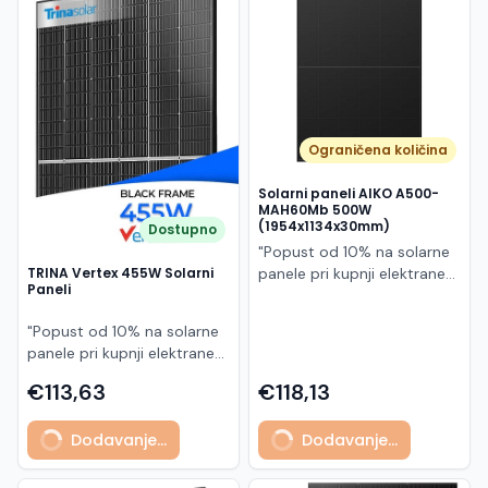
Македонски
MK
Ograničena količina
Solarni paneli AIKO A500-
MAH60Mb 500W
(1954x1134x30mm)
Dostupno
"Popust od 10% na solarne
panele pri kupnji elektrane
TRINA Vertex 455W Solarni
Paneli
po principu "ključ u ruke"
AIKO A500-MAH60Mb je
"Popust od 10% na solarne
visokoučinkoviti
panele pri kupnji elektrane
fotonaponski modul snage
po principu "ključ u ruke"
500 W iz Neostar 2S serije,
€113,63
€118,13
Model TSM-455NEG9R.28
baziran na naprednoj N-
predstavlja napredni
type ABC (All Back Contact)
Dodavanje...
Dodavanje...
glass/glass N-type solarni
tehnologiji. Ovaj panel je
modul s visokom
namijenjen za moderne
učinkovitošću, dugim