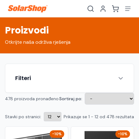
Proizvodi
Otkrijte naša održiva rješenja
Filteri
478 proizvoda pronađeno
Sortiraj po:
Stavki po stranici:
Prikazuje se 1 - 12 od 478 rezultata
Hrvatski
English
HR
EN
Srpski
Crnogorski
RS
ME
-10%
-10%