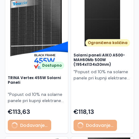
Македонски
MK
Ograničena količina
Solarni paneli AIKO A500-
MAH60Mb 500W
(1954x1134x30mm)
Dostupno
"Popust od 10% na solarne
panele pri kupnji elektrane
TRINA Vertex 455W Solarni
Paneli
po principu "ključ u ruke"
AIKO A500-MAH60Mb je
"Popust od 10% na solarne
visokoučinkoviti
panele pri kupnji elektrane
fotonaponski modul snage
po principu "ključ u ruke"
500 W iz Neostar 2S serije,
€113,63
€118,13
Model TSM-455NEG9R.28
baziran na naprednoj N-
predstavlja napredni
type ABC (All Back Contact)
Dodavanje...
Dodavanje...
glass/glass N-type solarni
tehnologiji. Ovaj panel je
modul s visokom
namijenjen za moderne
učinkovitošću, dugim