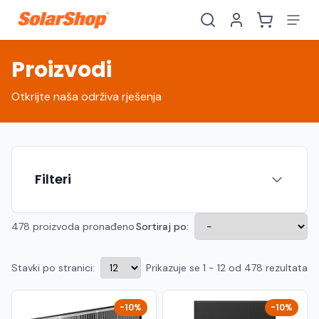
Proizvodi
Otkrijte naša održiva rješenja
Filteri
478 proizvoda pronađeno
Sortiraj po:
Stavki po stranici:
Prikazuje se 1 - 12 od 478 rezultata
Hrvatski
English
HR
EN
Srpski
Crnogorski
RS
ME
-10%
-10%