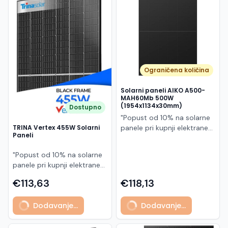
Македонски
MK
Ograničena količina
Solarni paneli AIKO A500-
MAH60Mb 500W
(1954x1134x30mm)
Dostupno
"Popust od 10% na solarne
panele pri kupnji elektrane
TRINA Vertex 455W Solarni
Paneli
po principu "ključ u ruke"
AIKO A500-MAH60Mb je
"Popust od 10% na solarne
visokoučinkoviti
panele pri kupnji elektrane
fotonaponski modul snage
po principu "ključ u ruke"
500 W iz Neostar 2S serije,
€113,63
€118,13
Model TSM-455NEG9R.28
baziran na naprednoj N-
predstavlja napredni
type ABC (All Back Contact)
Dodavanje...
Dodavanje...
glass/glass N-type solarni
tehnologiji. Ovaj panel je
modul s visokom
namijenjen za moderne
učinkovitošću, dugim