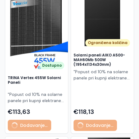
Македонски
MK
Ograničena količina
Solarni paneli AIKO A500-
MAH60Mb 500W
(1954x1134x30mm)
Dostupno
"Popust od 10% na solarne
panele pri kupnji elektrane
TRINA Vertex 455W Solarni
Paneli
po principu "ključ u ruke"
AIKO A500-MAH60Mb je
"Popust od 10% na solarne
visokoučinkoviti
panele pri kupnji elektrane
fotonaponski modul snage
po principu "ključ u ruke"
500 W iz Neostar 2S serije,
€113,63
€118,13
Model TSM-455NEG9R.28
baziran na naprednoj N-
predstavlja napredni
type ABC (All Back Contact)
Dodavanje...
Dodavanje...
glass/glass N-type solarni
tehnologiji. Ovaj panel je
modul s visokom
namijenjen za moderne
učinkovitošću, dugim