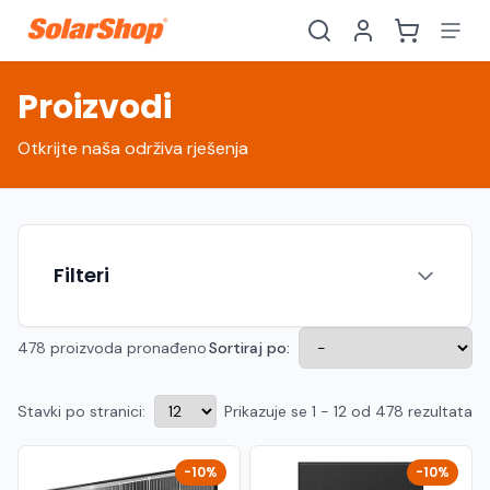
Proizvodi
Otkrijte naša održiva rješenja
Filteri
478 proizvoda pronađeno
Sortiraj po:
Stavki po stranici:
Prikazuje se 1 - 12 od 478 rezultata
Hrvatski
English
HR
EN
Srpski
Crnogorski
RS
ME
-10%
-10%