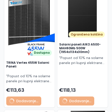
Македонски
MK
Ograničena količina
Solarni paneli AIKO A500-
MAH60Mb 500W
(1954x1134x30mm)
Dostupno
"Popust od 10% na solarne
panele pri kupnji elektrane
TRINA Vertex 455W Solarni
Paneli
po principu "ključ u ruke"
AIKO A500-MAH60Mb je
"Popust od 10% na solarne
visokoučinkoviti
panele pri kupnji elektrane
fotonaponski modul snage
po principu "ključ u ruke"
500 W iz Neostar 2S serije,
€113,63
€118,13
Model TSM-455NEG9R.28
baziran na naprednoj N-
predstavlja napredni
type ABC (All Back Contact)
Dodavanje...
Dodavanje...
glass/glass N-type solarni
tehnologiji. Ovaj panel je
modul s visokom
namijenjen za moderne
učinkovitošću, dugim