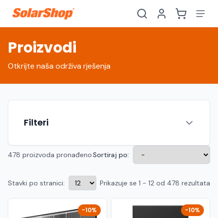
Proizvodi
Otkrijte naša održiva rješenja
Filteri
478 proizvoda pronađeno
Sortiraj po:
Stavki po stranici:
Prikazuje se 1 - 12 od 478 rezultata
Hrvatski
English
HR
EN
Srpski
Crnogorski
RS
ME
-10%
-10%