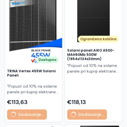
Македонски
MK
Ograničena količina
Solarni paneli AIKO A500-
MAH60Mb 500W
(1954x1134x30mm)
Dostupno
"Popust od 10% na solarne
panele pri kupnji elektrane
TRINA Vertex 455W Solarni
Paneli
po principu "ključ u ruke"
AIKO A500-MAH60Mb je
"Popust od 10% na solarne
visokoučinkoviti
panele pri kupnji elektrane
fotonaponski modul snage
po principu "ključ u ruke"
500 W iz Neostar 2S serije,
€113,63
€118,13
Model TSM-455NEG9R.28
baziran na naprednoj N-
predstavlja napredni
type ABC (All Back Contact)
Dodavanje...
Dodavanje...
glass/glass N-type solarni
tehnologiji. Ovaj panel je
modul s visokom
namijenjen za moderne
učinkovitošću, dugim