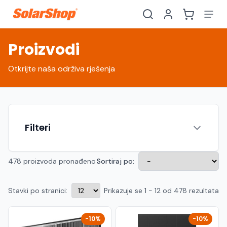
Proizvodi
Otkrijte naša održiva rješenja
Filteri
478 proizvoda pronađeno
Sortiraj po:
Stavki po stranici:
Prikazuje se 1 - 12 od 478 rezultata
Hrvatski
English
HR
EN
Srpski
Crnogorski
RS
ME
-10%
-10%