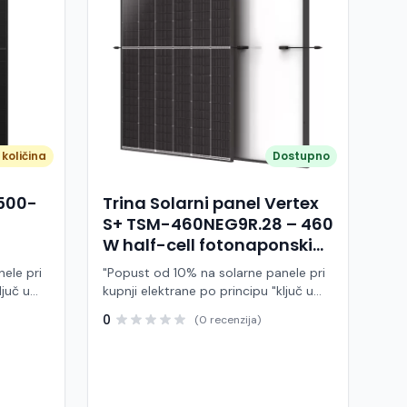
količina
Dostupno
A500-
Trina Solarni panel Vertex
S+ TSM-460NEG9R.28 – 460
W half-cell fotonaponski
modul (crni okvir)
ele pri
"Popust od 10% na solarne panele pri
ljuč u
kupnji elektrane po principu "ključ u
ruke" Trina Solar TSM-460NEG9R.28 je
0
(0 recenzija)
 modul
visokoučinkoviti fotonaponski modul
ije,
snage 460 W, baziran na naprednoj
BC (All
N-type i-TOPCon tehnologiji i half-cell
j panel
dizajnu. Ovaj panel pripada Vertex S+
arne
seriji i namijenjen je za stambene i