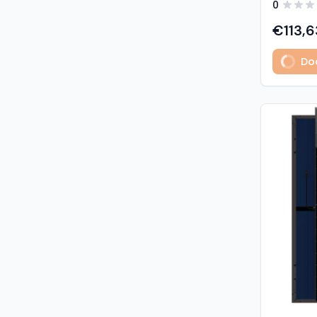
0
predstavl
type sola
€113,6
učinkovit
izuzetno
Dod
Glavne z
učinkovi
Visokogus
povezivan
type tehnologija: -
1% u prvoj godini - 
2. do 30. godine Vis
otpornost: - opterećenje sni
5400 Pa (5,4 kP
vjetrom: 40
podaci M
modula: G
strana) 
Materijali
1,6 mm, v
kaljeno S
Okvir: crn
mm) Kone