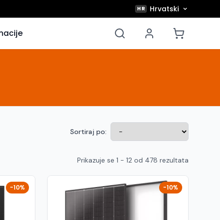
Hrvatski
HR
macije
Sortiraj po:
Prikazuje se 1 - 12 od 478 rezultata
-10%
-10%