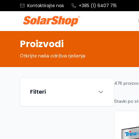
Kontaktirajte nas
+385 (1) 6407 715
Proizvodi
Otkrijte naša održiva rješenja
478 proizv
Filteri
Stavki po st