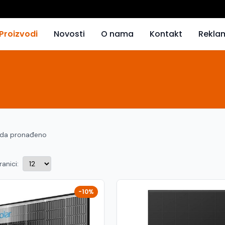
Proizvodi
Novosti
O nama
Kontakt
Rekla
oda pronađeno
ranici:
-10%