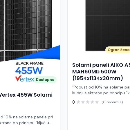
Ograničena 
Solarni paneli AIKO 
MAH60Mb 500W
(1954x1134x30mm)
Dostupno
"Popust od 10% na solarne pan
kupnji elektrane po principu "k
Vertex 455W Solarni
ruke" AIKO A500-MAH60Mb je
0
(0 recenzija)
visokoučinkoviti fotonaponski
snage 500 W iz Neostar 2S ser
baziran na naprednoj N-type A
d 10% na solarne panele pri
Back Contact) tehnologiji. Ova
ktrane po principu "ključ u
je namijenjen za moderne sol