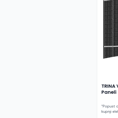
TRINA 
Paneli
"Popust o
kupnji ele
ruke" Model TSM-455NEG9R.28