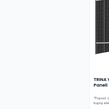
TRINA 
Paneli
"Popust o
kupnji ele
ruke" Model TSM-455NEG9R.28