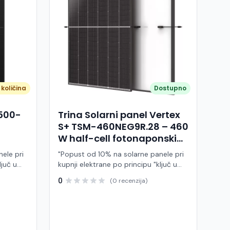
količina
Dostupno
A500-
Trina Solarni panel Vertex
S+ TSM-460NEG9R.28 – 460
W half-cell fotonaponski
modul (crni okvir)
ele pri
"Popust od 10% na solarne panele pri
ljuč u
kupnji elektrane po principu "ključ u
ruke" Trina Solar TSM-460NEG9R.28 je
0
(0 recenzija)
 modul
visokoučinkoviti fotonaponski modul
ije,
snage 460 W, baziran na naprednoj
BC (All
N-type i-TOPCon tehnologiji i half-cell
j panel
dizajnu. Ovaj panel pripada Vertex S+
arne
seriji i namijenjen je za stambene i