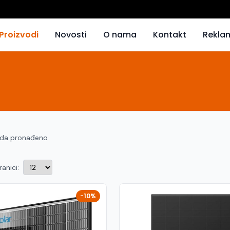
Proizvodi
Novosti
O nama
Kontakt
Rekla
oda pronađeno
ranici:
-10%