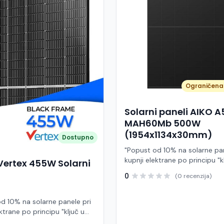
Ograničena 
Solarni paneli AIKO 
MAH60Mb 500W
(1954x1134x30mm)
Dostupno
"Popust od 10% na solarne pan
kupnji elektrane po principu "k
Vertex 455W Solarni
ruke" AIKO A500-MAH60Mb je
0
(0 recenzija)
visokoučinkoviti fotonaponski
snage 500 W iz Neostar 2S ser
baziran na naprednoj N-type A
d 10% na solarne panele pri
Back Contact) tehnologiji. Ova
ktrane po principu "ključ u
je namijenjen za moderne sol