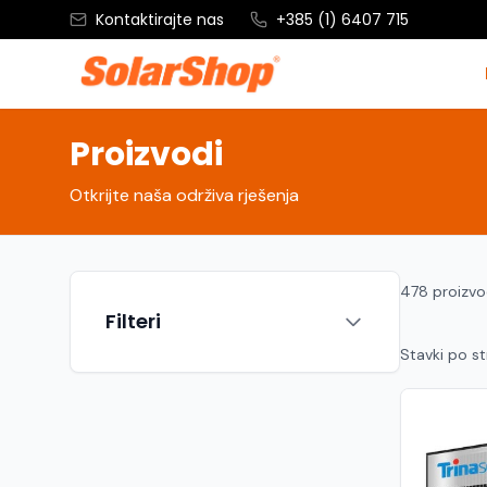
Kontaktirajte nas
+385 (1) 6407 715
Proizvodi
Otkrijte naša održiva rješenja
478 proizv
Filteri
Stavki po st