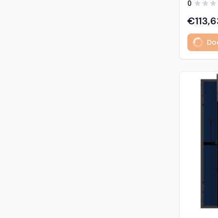
0
predstavl
type sola
€113,6
učinkovit
izuzetno
Dod
Glavne z
učinkovi
Visokogus
povezivan
type tehnologija: -
1% u prvoj godini - 
2. do 30. godine Vis
otpornost: - opterećenje sni
5400 Pa (5,4 kP
vjetrom: 40
podaci M
modula: G
strana) 
Materijali
1,6 mm, v
kaljeno S
Okvir: crn
mm) Kone