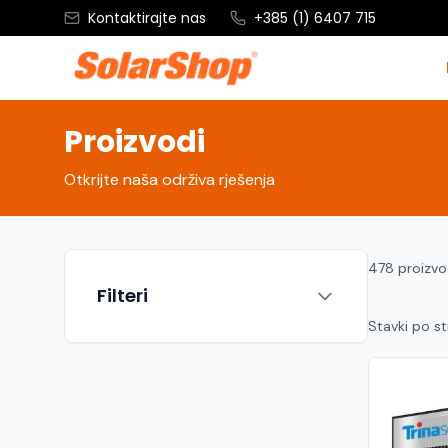
Kontaktirajte nas
+385 (1) 6407 715
Proizvodi
Otkrijte naša održiva rješenja
478 proizv
Filteri
Stavki po st