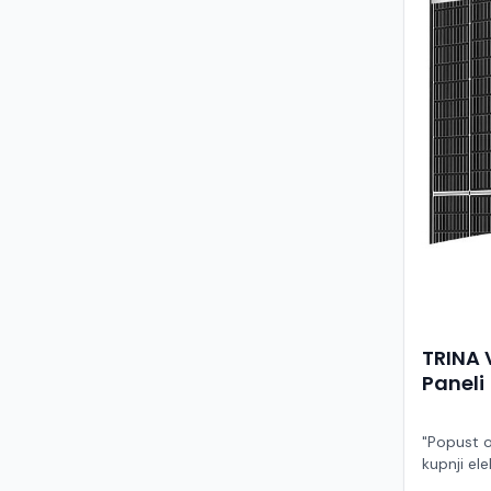
TRINA 
Paneli
"Popust o
kupnji ele
ruke" Model TSM-455NEG9R.28