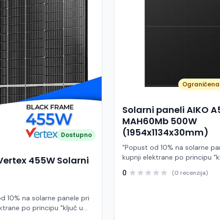
Ograničena 
Solarni paneli AIKO 
MAH60Mb 500W
(1954x1134x30mm)
Dostupno
"Popust od 10% na solarne pan
kupnji elektrane po principu "k
Vertex 455W Solarni
ruke" AIKO A500-MAH60Mb je
0
(0 recenzija)
visokoučinkoviti fotonaponski
snage 500 W iz Neostar 2S ser
baziran na naprednoj N-type A
d 10% na solarne panele pri
Back Contact) tehnologiji. Ova
ktrane po principu "ključ u
je namijenjen za moderne sol