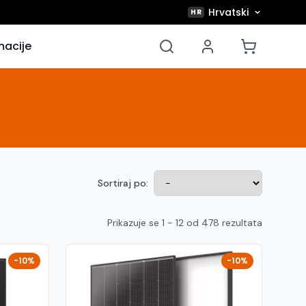
Hrvatski
HR
macije
Sortiraj po:
Prikazuje se 1 - 12 od 478 rezultata
-10%
-10%