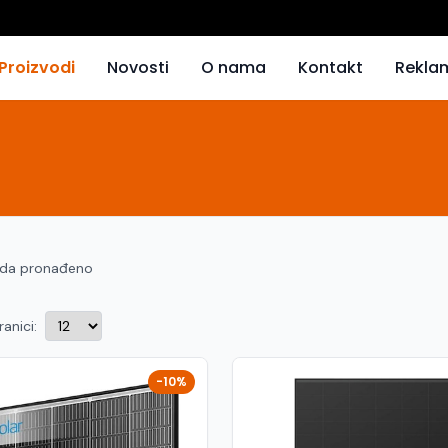
Proizvodi
Novosti
O nama
Kontakt
Rekla
oda pronađeno
ranici:
-10%