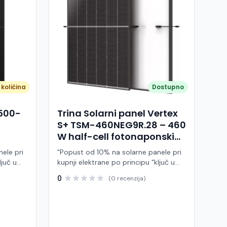
količina
Dostupno
A500-
Trina Solarni panel Vertex
S+ TSM-460NEG9R.28 – 460
W half-cell fotonaponski
modul (crni okvir)
ele pri
"Popust od 10% na solarne panele pri
ljuč u
kupnji elektrane po principu "ključ u
ruke" Trina Solar TSM-460NEG9R.28 je
0
(0 recenzija)
 modul
visokoučinkoviti fotonaponski modul
ije,
snage 460 W, baziran na naprednoj
BC (All
N-type i-TOPCon tehnologiji i half-cell
j panel
dizajnu. Ovaj panel pripada Vertex S+
arne
seriji i namijenjen je za stambene i