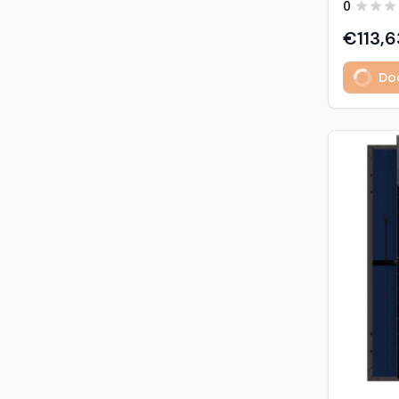
0
predstavl
type sola
€113,6
učinkovit
izuzetno
Dod
Glavne z
učinkovi
Visokogus
povezivan
type tehnologija: -
1% u prvoj godini - 
2. do 30. godine Vis
otpornost: - opterećenje sni
5400 Pa (5,4 kP
vjetrom: 40
podaci M
modula: G
strana) 
Materijali
1,6 mm, v
kaljeno S
Okvir: crn
mm) Kone