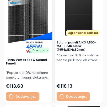
Македонски
MK
Ograničena količina
Solarni paneli AIKO A500-
MAH60Mb 500W
(1954x1134x30mm)
Dostupno
"Popust od 10% na solarne
panele pri kupnji elektrane
TRINA Vertex 455W Solarni
Paneli
po principu "ključ u ruke"
AIKO A500-MAH60Mb je
"Popust od 10% na solarne
visokoučinkoviti
panele pri kupnji elektrane
fotonaponski modul snage
po principu "ključ u ruke"
500 W iz Neostar 2S serije,
€113,63
€118,13
Model TSM-455NEG9R.28
baziran na naprednoj N-
predstavlja napredni
type ABC (All Back Contact)
Dodavanje...
Dodavanje...
glass/glass N-type solarni
tehnologiji. Ovaj panel je
modul s visokom
namijenjen za moderne
učinkovitošću, dugim