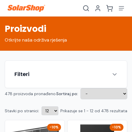
Proizvodi
Otkrijte naša održiva rješenja
Filteri
478 proizvoda pronađeno
Sortiraj po:
Stavki po stranici:
Prikazuje se 1 - 12 od 478 rezultata
Hrvatski
English
HR
EN
Srpski
Crnogorski
RS
ME
-10%
-10%