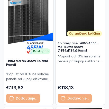
Македонски
MK
Ograničena količina
Solarni paneli AIKO A500-
MAH60Mb 500W
(1954x1134x30mm)
Dostupno
"Popust od 10% na solarne
panele pri kupnji elektrane
TRINA Vertex 455W Solarni
Paneli
po principu "ključ u ruke"
AIKO A500-MAH60Mb je
"Popust od 10% na solarne
visokoučinkoviti
panele pri kupnji elektrane
fotonaponski modul snage
po principu "ključ u ruke"
500 W iz Neostar 2S serije,
€113,63
€118,13
Model TSM-455NEG9R.28
baziran na naprednoj N-
predstavlja napredni
type ABC (All Back Contact)
Dodavanje...
Dodavanje...
glass/glass N-type solarni
tehnologiji. Ovaj panel je
modul s visokom
namijenjen za moderne
učinkovitošću, dugim