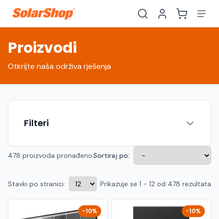
Proizvodi
Otkrijte naša održiva rješenja
Filteri
478 proizvoda pronađeno
Sortiraj po:
Stavki po stranici:
Prikazuje se 1 - 12 od 478 rezultata
Hrvatski
English
HR
EN
Srpski
Crnogorski
RS
ME
-10%
-10%