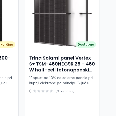
količina
Dostupno
A500-
Trina Solarni panel Vertex
S+ TSM-460NEG9R.28 – 460
W half-cell fotonaponski
modul (crni okvir)
ele pri
"Popust od 10% na solarne panele pri
ljuč u
kupnji elektrane po principu "ključ u
ruke" Trina Solar TSM-460NEG9R.28 je
0
(0 recenzija)
 modul
visokoučinkoviti fotonaponski modul
ije,
snage 460 W, baziran na naprednoj
BC (All
N-type i-TOPCon tehnologiji i half-cell
j panel
dizajnu. Ovaj panel pripada Vertex S+
arne
seriji i namijenjen je za stambene i