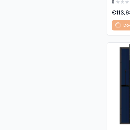
0
predstavl
type sola
€113,6
učinkovit
izuzetno
Dod
Glavne z
učinkovi
Visokogus
povezivan
type tehnologija: -
1% u prvoj godini - 
2. do 30. godine Vis
otpornost: - opterećenje sni
5400 Pa (5,4 kP
vjetrom: 40
podaci M
modula: G
strana) 
Materijali
1,6 mm, v
kaljeno S
Okvir: crn
mm) Kone