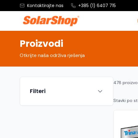
Kontaktirajte nas
+385 (1) 6407 715
Proizvodi
Otkrijte naša održiva rješenja
478 proizv
Filteri
Stavki po st