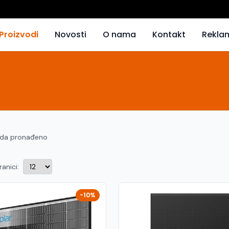
Proizvodi
Novosti
O nama
Kontakt
Rekla
oda pronađeno
ranici:
-10%