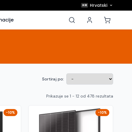
Hrvatski
HR
macije
Sortiraj po:
Prikazuje se 1 - 12 od 478 rezultata
-10%
-10%