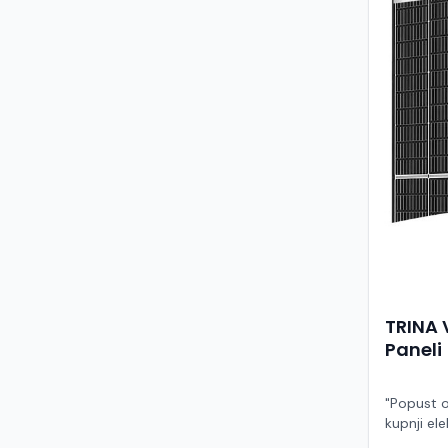
TRINA 
Paneli
"Popust o
kupnji ele
ruke" Model TSM-455NEG9R.28