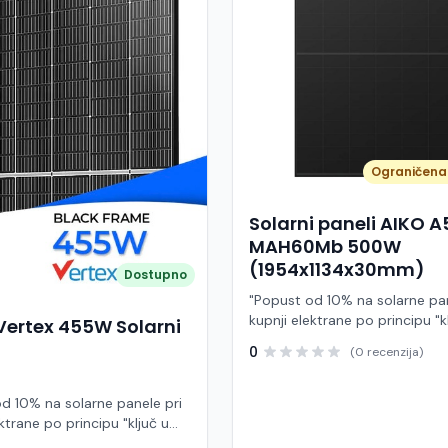
Ograničena 
Solarni paneli AIKO 
MAH60Mb 500W
(1954x1134x30mm)
Dostupno
"Popust od 10% na solarne pan
kupnji elektrane po principu "k
Vertex 455W Solarni
ruke" AIKO A500-MAH60Mb je
0
(0 recenzija)
visokoučinkoviti fotonaponski
snage 500 W iz Neostar 2S ser
baziran na naprednoj N-type A
d 10% na solarne panele pri
Back Contact) tehnologiji. Ova
ktrane po principu "ključ u
je namijenjen za moderne sol