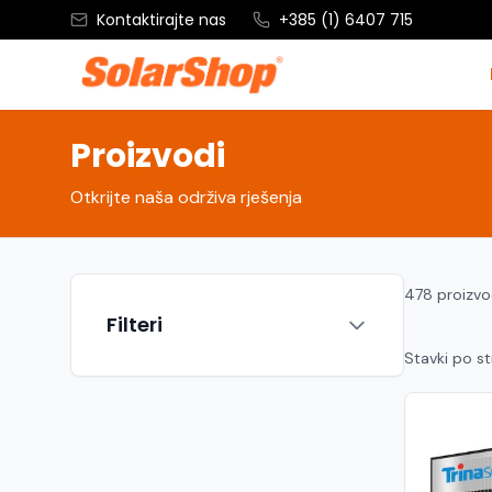
Kontaktirajte nas
+385 (1) 6407 715
Proizvodi
Otkrijte naša održiva rješenja
478 proizv
Filteri
Stavki po st