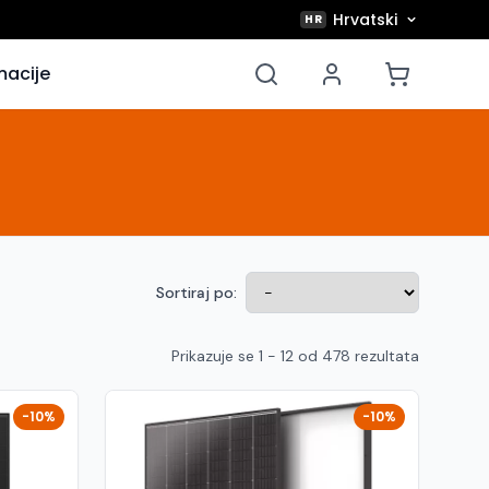
Hrvatski
HR
macije
Sortiraj po:
Prikazuje se 1 - 12 od 478 rezultata
-10%
-10%