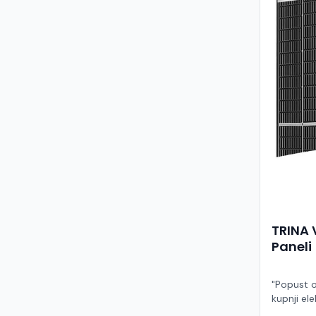
TRINA 
Paneli
"Popust o
kupnji ele
ruke" Model TSM-455NEG9R.28