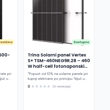
količina
Dostupno
A500-
Trina Solarni panel Vertex
S+ TSM-460NEG9R.28 – 460
W half-cell fotonaponski
modul (crni okvir)
ele pri
"Popust od 10% na solarne panele pri
ljuč u
kupnji elektrane po principu "ključ u
ruke" Trina Solar TSM-460NEG9R.28 je
0
(0 recenzija)
 modul
visokoučinkoviti fotonaponski modul
ije,
snage 460 W, baziran na naprednoj
BC (All
N-type i-TOPCon tehnologiji i half-cell
j panel
dizajnu. Ovaj panel pripada Vertex S+
arne
seriji i namijenjen je za stambene i