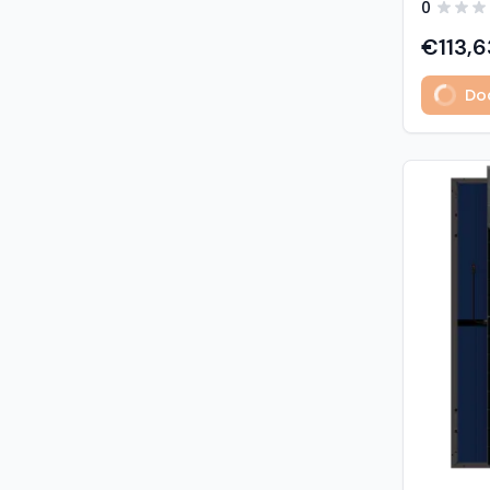
0
predstavl
type sola
€113,6
učinkovit
izuzetno
Dod
Glavne z
učinkovi
Visokogus
povezivan
type tehnologija: -
1% u prvoj godini - 
2. do 30. godine Vis
otpornost: - opterećenje sni
5400 Pa (5,4 kP
vjetrom: 40
podaci M
modula: G
strana) 
Materijali
1,6 mm, v
kaljeno S
Okvir: crn
mm) Kone