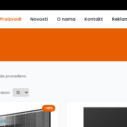
Proizvodi
Novosti
O nama
Kontakt
Rekla
oda pronađeno
ranici:
-10%