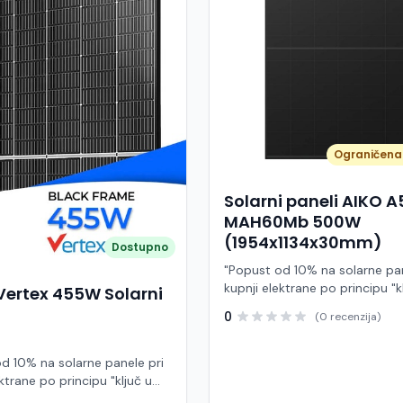
Ograničena 
Solarni paneli AIKO 
MAH60Mb 500W
(1954x1134x30mm)
Dostupno
"Popust od 10% na solarne pan
kupnji elektrane po principu "k
Vertex 455W Solarni
ruke" AIKO A500-MAH60Mb je
0
(0 recenzija)
visokoučinkoviti fotonaponski
snage 500 W iz Neostar 2S ser
baziran na naprednoj N-type A
d 10% na solarne panele pri
Back Contact) tehnologiji. Ova
ktrane po principu "ključ u
je namijenjen za moderne sol