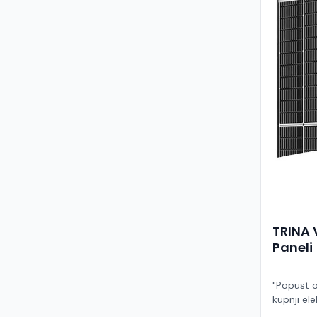
TRINA 
Paneli
"Popust o
kupnji ele
ruke" Model TSM-455NEG9R.28