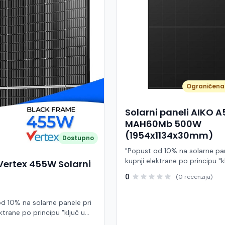
Ograničena 
Solarni paneli AIKO 
MAH60Mb 500W
(1954x1134x30mm)
Dostupno
"Popust od 10% na solarne pan
kupnji elektrane po principu "k
Vertex 455W Solarni
ruke" AIKO A500-MAH60Mb je
0
(0 recenzija)
visokoučinkoviti fotonaponski
snage 500 W iz Neostar 2S ser
baziran na naprednoj N-type A
d 10% na solarne panele pri
Back Contact) tehnologiji. Ova
ktrane po principu "ključ u
je namijenjen za moderne sol