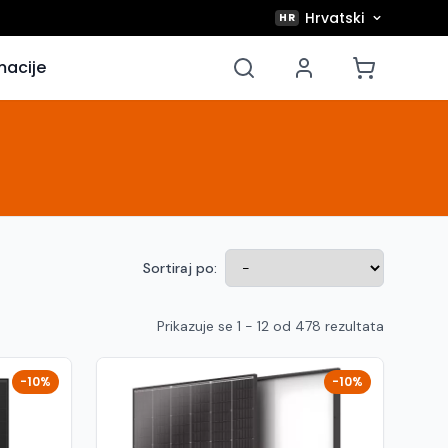
Hrvatski
HR
macije
Sortiraj po:
Prikazuje se 1 - 12 od 478 rezultata
-10%
-10%