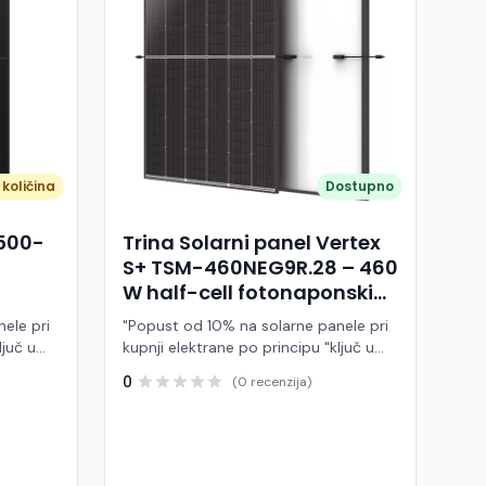
količina
Dostupno
A500-
Trina Solarni panel Vertex
S+ TSM-460NEG9R.28 – 460
W half-cell fotonaponski
modul (crni okvir)
ele pri
"Popust od 10% na solarne panele pri
ljuč u
kupnji elektrane po principu "ključ u
ruke" Trina Solar TSM-460NEG9R.28 je
0
(0 recenzija)
 modul
visokoučinkoviti fotonaponski modul
ije,
snage 460 W, baziran na naprednoj
BC (All
N-type i-TOPCon tehnologiji i half-cell
j panel
dizajnu. Ovaj panel pripada Vertex S+
arne
seriji i namijenjen je za stambene i