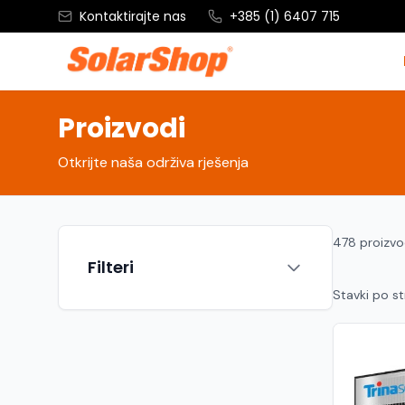
Kontaktirajte nas
+385 (1) 6407 715
Proizvodi
Otkrijte naša održiva rješenja
478 proizv
Filteri
Stavki po st