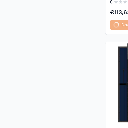
0
predstavl
type sola
€113,6
učinkovit
izuzetno
Dod
Glavne z
učinkovi
Visokogus
povezivan
type tehnologija: -
1% u prvoj godini - 
2. do 30. godine Vis
otpornost: - opterećenje sni
5400 Pa (5,4 kP
vjetrom: 40
podaci M
modula: G
strana) 
Materijali
1,6 mm, v
kaljeno S
Okvir: crn
mm) Kone