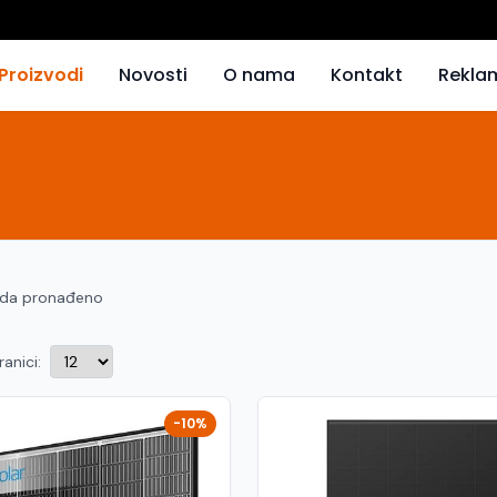
Proizvodi
Novosti
O nama
Kontakt
Rekla
oda pronađeno
ranici:
-10%