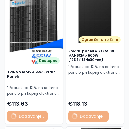
Македонски
MK
Ograničena količina
Solarni paneli AIKO A500-
MAH60Mb 500W
(1954x1134x30mm)
Dostupno
"Popust od 10% na solarne
panele pri kupnji elektrane
TRINA Vertex 455W Solarni
Paneli
po principu "ključ u ruke"
AIKO A500-MAH60Mb je
"Popust od 10% na solarne
visokoučinkoviti
panele pri kupnji elektrane
fotonaponski modul snage
po principu "ključ u ruke"
500 W iz Neostar 2S serije,
€113,63
€118,13
Model TSM-455NEG9R.28
baziran na naprednoj N-
predstavlja napredni
type ABC (All Back Contact)
Dodavanje...
Dodavanje...
glass/glass N-type solarni
tehnologiji. Ovaj panel je
modul s visokom
namijenjen za moderne
učinkovitošću, dugim