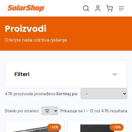
Proizvodi
Otkrijte naša održiva rješenja
Filteri
478 proizvoda pronađeno
Sortiraj po:
Stavki po stranici:
Prikazuje se 1 - 12 od 478 rezultata
Hrvatski
English
HR
EN
Srpski
Crnogorski
RS
ME
-10%
-10%