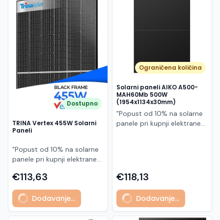
Македонски
MK
Ograničena količina
Solarni paneli AIKO A500-
MAH60Mb 500W
(1954x1134x30mm)
Dostupno
"Popust od 10% na solarne
panele pri kupnji elektrane
TRINA Vertex 455W Solarni
Paneli
po principu "ključ u ruke"
AIKO A500-MAH60Mb je
"Popust od 10% na solarne
visokoučinkoviti
panele pri kupnji elektrane
fotonaponski modul snage
po principu "ključ u ruke"
500 W iz Neostar 2S serije,
€113,63
€118,13
Model TSM-455NEG9R.28
baziran na naprednoj N-
predstavlja napredni
type ABC (All Back Contact)
Dodavanje...
Dodavanje...
glass/glass N-type solarni
tehnologiji. Ovaj panel je
modul s visokom
namijenjen za moderne
učinkovitošću, dugim