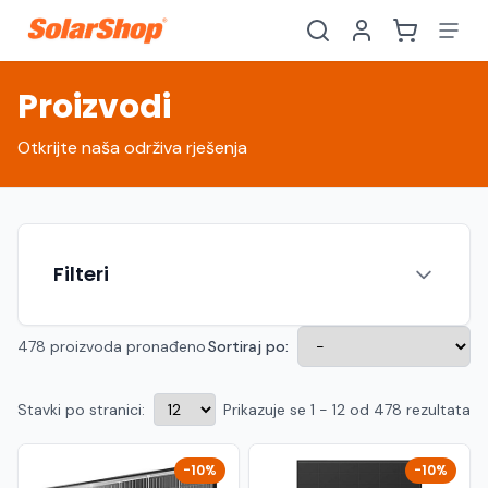
Proizvodi
Otkrijte naša održiva rješenja
Filteri
478 proizvoda pronađeno
Sortiraj po:
Stavki po stranici:
Prikazuje se 1 - 12 od 478 rezultata
Hrvatski
English
HR
EN
Srpski
Crnogorski
RS
ME
-10%
-10%