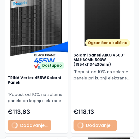
Македонски
MK
Ograničena količina
Solarni paneli AIKO A500-
MAH60Mb 500W
(1954x1134x30mm)
Dostupno
"Popust od 10% na solarne
panele pri kupnji elektrane
TRINA Vertex 455W Solarni
Paneli
po principu "ključ u ruke"
AIKO A500-MAH60Mb je
"Popust od 10% na solarne
visokoučinkoviti
panele pri kupnji elektrane
fotonaponski modul snage
po principu "ključ u ruke"
500 W iz Neostar 2S serije,
€113,63
€118,13
Model TSM-455NEG9R.28
baziran na naprednoj N-
predstavlja napredni
type ABC (All Back Contact)
Dodavanje...
Dodavanje...
glass/glass N-type solarni
tehnologiji. Ovaj panel je
modul s visokom
namijenjen za moderne
učinkovitošću, dugim