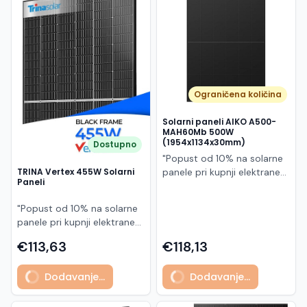
Македонски
MK
Ograničena količina
Solarni paneli AIKO A500-
MAH60Mb 500W
(1954x1134x30mm)
Dostupno
"Popust od 10% na solarne
panele pri kupnji elektrane
TRINA Vertex 455W Solarni
Paneli
po principu "ključ u ruke"
AIKO A500-MAH60Mb je
"Popust od 10% na solarne
visokoučinkoviti
panele pri kupnji elektrane
fotonaponski modul snage
po principu "ključ u ruke"
500 W iz Neostar 2S serije,
€113,63
€118,13
Model TSM-455NEG9R.28
baziran na naprednoj N-
predstavlja napredni
type ABC (All Back Contact)
Dodavanje...
Dodavanje...
glass/glass N-type solarni
tehnologiji. Ovaj panel je
modul s visokom
namijenjen za moderne
učinkovitošću, dugim