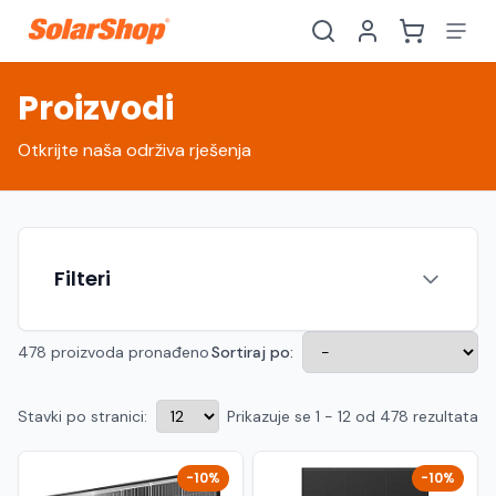
Proizvodi
Otkrijte naša održiva rješenja
Filteri
478 proizvoda pronađeno
Sortiraj po:
Stavki po stranici:
Prikazuje se 1 - 12 od 478 rezultata
Hrvatski
English
HR
EN
Srpski
Crnogorski
RS
ME
-10%
-10%