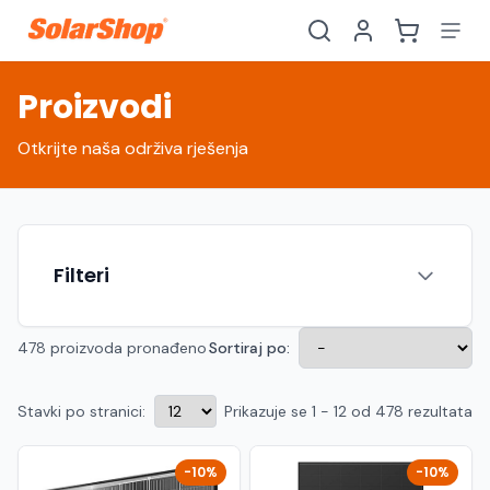
Proizvodi
Otkrijte naša održiva rješenja
Filteri
478 proizvoda pronađeno
Sortiraj po:
Stavki po stranici:
Prikazuje se 1 - 12 od 478 rezultata
Hrvatski
English
HR
EN
Srpski
Crnogorski
RS
ME
-10%
-10%