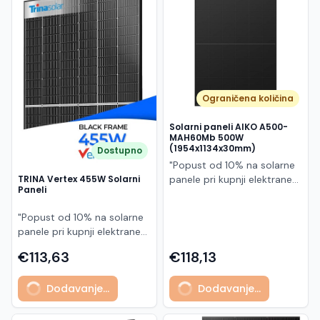
Македонски
MK
Ograničena količina
Solarni paneli AIKO A500-
MAH60Mb 500W
(1954x1134x30mm)
Dostupno
"Popust od 10% na solarne
panele pri kupnji elektrane
TRINA Vertex 455W Solarni
Paneli
po principu "ključ u ruke"
AIKO A500-MAH60Mb je
"Popust od 10% na solarne
visokoučinkoviti
panele pri kupnji elektrane
fotonaponski modul snage
po principu "ključ u ruke"
500 W iz Neostar 2S serije,
€113,63
€118,13
Model TSM-455NEG9R.28
baziran na naprednoj N-
predstavlja napredni
type ABC (All Back Contact)
Dodavanje...
Dodavanje...
glass/glass N-type solarni
tehnologiji. Ovaj panel je
modul s visokom
namijenjen za moderne
učinkovitošću, dugim