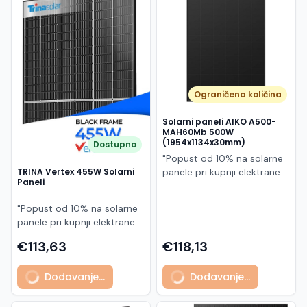
Македонски
MK
Ograničena količina
Solarni paneli AIKO A500-
MAH60Mb 500W
(1954x1134x30mm)
Dostupno
"Popust od 10% na solarne
panele pri kupnji elektrane
TRINA Vertex 455W Solarni
Paneli
po principu "ključ u ruke"
AIKO A500-MAH60Mb je
"Popust od 10% na solarne
visokoučinkoviti
panele pri kupnji elektrane
fotonaponski modul snage
po principu "ključ u ruke"
500 W iz Neostar 2S serije,
€113,63
€118,13
Model TSM-455NEG9R.28
baziran na naprednoj N-
predstavlja napredni
type ABC (All Back Contact)
Dodavanje...
Dodavanje...
glass/glass N-type solarni
tehnologiji. Ovaj panel je
modul s visokom
namijenjen za moderne
učinkovitošću, dugim