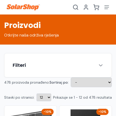
Proizvodi
Otkrijte naša održiva rješenja
Filteri
478 proizvoda pronađeno
Sortiraj po:
Stavki po stranici:
Prikazuje se 1 - 12 od 478 rezultata
Hrvatski
English
HR
EN
Srpski
Crnogorski
RS
ME
-10%
-10%