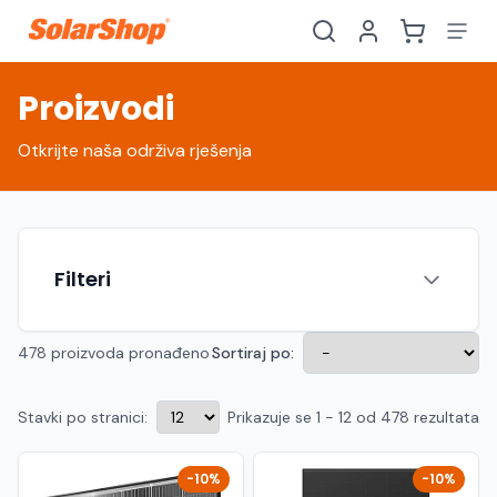
Proizvodi
Otkrijte naša održiva rješenja
Filteri
478 proizvoda pronađeno
Sortiraj po:
Stavki po stranici:
Prikazuje se 1 - 12 od 478 rezultata
Hrvatski
English
HR
EN
Srpski
Crnogorski
RS
ME
-10%
-10%