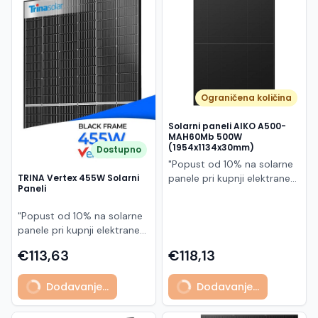
Македонски
MK
Ograničena količina
Solarni paneli AIKO A500-
MAH60Mb 500W
(1954x1134x30mm)
Dostupno
"Popust od 10% na solarne
panele pri kupnji elektrane
TRINA Vertex 455W Solarni
Paneli
po principu "ključ u ruke"
AIKO A500-MAH60Mb je
"Popust od 10% na solarne
visokoučinkoviti
panele pri kupnji elektrane
fotonaponski modul snage
po principu "ključ u ruke"
500 W iz Neostar 2S serije,
€113,63
€118,13
Model TSM-455NEG9R.28
baziran na naprednoj N-
predstavlja napredni
type ABC (All Back Contact)
Dodavanje...
Dodavanje...
glass/glass N-type solarni
tehnologiji. Ovaj panel je
modul s visokom
namijenjen za moderne
učinkovitošću, dugim