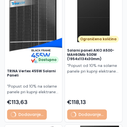
Македонски
MK
Ograničena količina
Solarni paneli AIKO A500-
MAH60Mb 500W
(1954x1134x30mm)
Dostupno
"Popust od 10% na solarne
panele pri kupnji elektrane
TRINA Vertex 455W Solarni
Paneli
po principu "ključ u ruke"
AIKO A500-MAH60Mb je
"Popust od 10% na solarne
visokoučinkoviti
panele pri kupnji elektrane
fotonaponski modul snage
po principu "ključ u ruke"
500 W iz Neostar 2S serije,
€113,63
€118,13
Model TSM-455NEG9R.28
baziran na naprednoj N-
predstavlja napredni
type ABC (All Back Contact)
Dodavanje...
Dodavanje...
glass/glass N-type solarni
tehnologiji. Ovaj panel je
modul s visokom
namijenjen za moderne
učinkovitošću, dugim