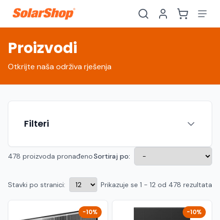
Proizvodi
Otkrijte naša održiva rješenja
Filteri
478 proizvoda pronađeno
Sortiraj po:
Stavki po stranici:
Prikazuje se 1 - 12 od 478 rezultata
Hrvatski
English
HR
EN
Srpski
Crnogorski
RS
ME
-10%
-10%