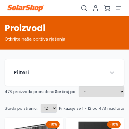
Proizvodi
Otkrijte naša održiva rješenja
Filteri
478 proizvoda pronađeno
Sortiraj po:
Stavki po stranici:
Prikazuje se 1 - 12 od 478 rezultata
Hrvatski
English
HR
EN
Srpski
Crnogorski
RS
ME
-10%
-10%