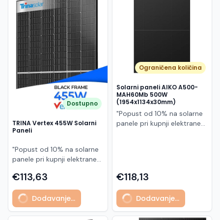
Македонски
MK
Ograničena količina
Solarni paneli AIKO A500-
MAH60Mb 500W
(1954x1134x30mm)
Dostupno
"Popust od 10% na solarne
panele pri kupnji elektrane
TRINA Vertex 455W Solarni
Paneli
po principu "ključ u ruke"
AIKO A500-MAH60Mb je
"Popust od 10% na solarne
visokoučinkoviti
panele pri kupnji elektrane
fotonaponski modul snage
po principu "ključ u ruke"
500 W iz Neostar 2S serije,
€113,63
€118,13
Model TSM-455NEG9R.28
baziran na naprednoj N-
predstavlja napredni
type ABC (All Back Contact)
Dodavanje...
Dodavanje...
glass/glass N-type solarni
tehnologiji. Ovaj panel je
modul s visokom
namijenjen za moderne
učinkovitošću, dugim