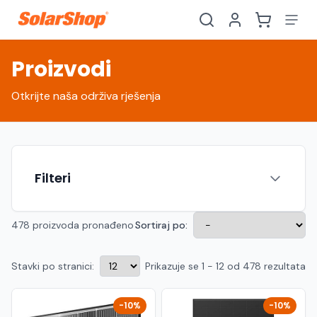
Proizvodi
Otkrijte naša održiva rješenja
Filteri
478 proizvoda pronađeno
Sortiraj po:
Stavki po stranici:
Prikazuje se 1 - 12 od 478 rezultata
Hrvatski
English
HR
EN
Srpski
Crnogorski
RS
ME
-10%
-10%