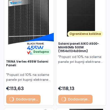
Македонски
MK
Ograničena količina
Solarni paneli AIKO A500-
MAH60Mb 500W
(1954x1134x30mm)
Dostupno
"Popust od 10% na solarne
panele pri kupnji elektrane
TRINA Vertex 455W Solarni
Paneli
po principu "ključ u ruke"
AIKO A500-MAH60Mb je
"Popust od 10% na solarne
visokoučinkoviti
panele pri kupnji elektrane
fotonaponski modul snage
po principu "ključ u ruke"
500 W iz Neostar 2S serije,
€113,63
€118,13
Model TSM-455NEG9R.28
baziran na naprednoj N-
predstavlja napredni
type ABC (All Back Contact)
Dodavanje...
Dodavanje...
glass/glass N-type solarni
tehnologiji. Ovaj panel je
modul s visokom
namijenjen za moderne
učinkovitošću, dugim