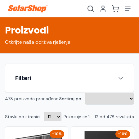
Proizvodi
Otkrijte naša održiva rješenja
Filteri
478 proizvoda pronađeno
Sortiraj po:
Stavki po stranici:
Prikazuje se 1 - 12 od 478 rezultata
Hrvatski
English
HR
EN
Srpski
Crnogorski
RS
ME
-10%
-10%