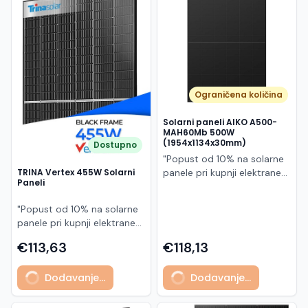
Македонски
MK
Ograničena količina
Solarni paneli AIKO A500-
MAH60Mb 500W
(1954x1134x30mm)
Dostupno
"Popust od 10% na solarne
panele pri kupnji elektrane
TRINA Vertex 455W Solarni
Paneli
po principu "ključ u ruke"
AIKO A500-MAH60Mb je
"Popust od 10% na solarne
visokoučinkoviti
panele pri kupnji elektrane
fotonaponski modul snage
po principu "ključ u ruke"
500 W iz Neostar 2S serije,
€113,63
€118,13
Model TSM-455NEG9R.28
baziran na naprednoj N-
predstavlja napredni
type ABC (All Back Contact)
Dodavanje...
Dodavanje...
glass/glass N-type solarni
tehnologiji. Ovaj panel je
modul s visokom
namijenjen za moderne
učinkovitošću, dugim