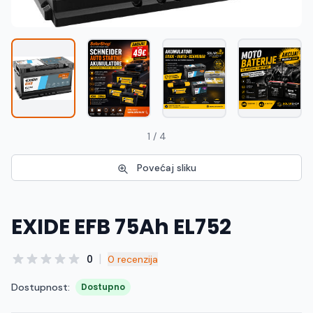
Македонски
MK
1 / 4
Povećaj sliku
EXIDE EFB 75Ah EL752
|
0
0 recenzija
Dostupnost:
Dostupno