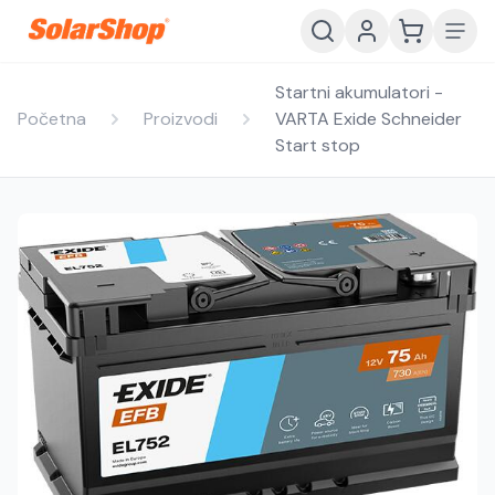
Startni akumulatori -
Početna
Proizvodi
VARTA Exide Schneider
Start stop
Hrvatski
English
HR
EN
Srpski
Crnogorski
RS
ME