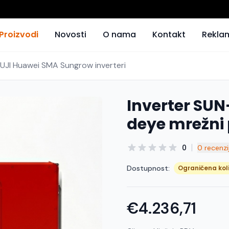
Proizvodi
Novosti
O nama
Kontakt
Rekla
FUJI Huawei SMA Sungrow inverteri
Inverter SUN
deye mrežni
|
0
0 recenzi
Dostupnost:
Ograničena kol
€4.236,71