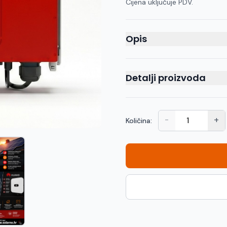
Cijena uključuje PDV.
Opis
Detalji proizvoda
-
+
Količina: