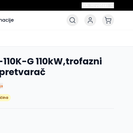
Hrvatski
HR
macije
-110K-G 110kW,trofazni
 pretvarač
ja
ičina