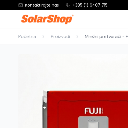
Kontaktirajte nas
+385 (1) 6407 715
Početna
Proizvodi
Mrežni pretvarači - 