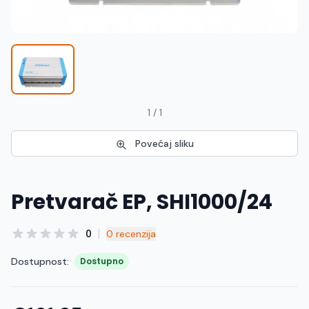
Македонски
MK
1 / 1
Povećaj sliku
Pretvarač EP, SHI1000/24
|
0
0 recenzija
Dostupnost:
Dostupno