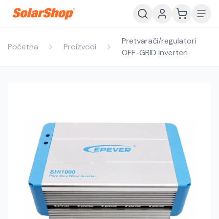
Pretvarači/regulatori
Početna
Proizvodi
OFF-GRID inverteri
Hrvatski
English
HR
EN
Srpski
Crnogorski
RS
ME