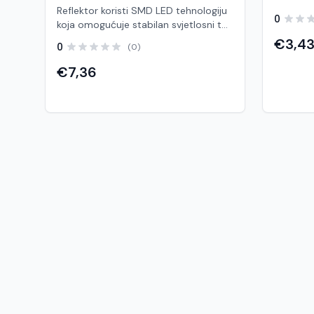
Reflektor koristi SMD LED tehnologiju
0
koja omogućuje stabilan svjetlosni tok
uz nisku potrošnju energije.
€3,4
0
(0)
Zahvaljujući kompaktnom dizajnu i
jednostavnoj montaži, može se
€7,36
koristiti na zidovima, stupovima ili
konstrukcijama. Ovaj model je odličan
kompromis između snage (10W) i jačih
reflektora (50W+), te je pogodan za
većinu standardnih potreba rasvjete.
Karakteristike Model: FLP 30W Brand:
Sole Tip: LED reflektor Snaga: 30 W
Napon: 220–240 V AC Temperatura
svjetla: 4000K – 4500K (neutralno
bijelo) Svjetlosni tok: cca 2400 –
2600 lm Kut osvjetljenja: 120° LED:
SMD2835 Zaštita: IP44 – IP65 (ovisno
o modelu) CRI: Ra > 80 Životni vijek:
cca 30.000 h Dimenzije: cca 180 ×
160 × 30 mm Prednosti Optimalna
snaga za srednje velike površine
Neutralno bijelo svjetlo – ugodno i