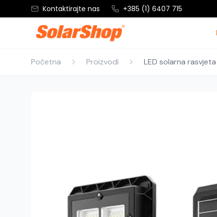
Kontaktirajte nas
+385 (1) 6407 715
Početna
Proizvodi
LED solarna rasvjeta 