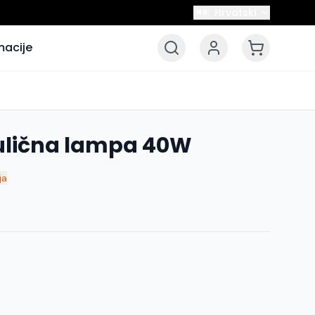
Hrvatski
HR
macije
 ulična lampa 40W
ja