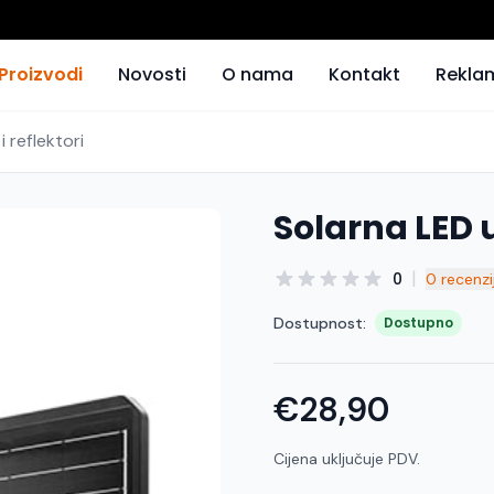
Proizvodi
Novosti
O nama
Kontakt
Rekla
i reflektori
Solarna LED
|
0
0 recenzi
Dostupnost:
Dostupno
€28,90
Cijena uključuje PDV.