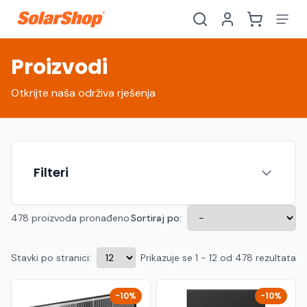
Proizvodi
Otkrijte naša održiva rješenja
Filteri
478 proizvoda pronađeno
Sortiraj po:
Stavki po stranici:
Prikazuje se 1 - 12 od 478 rezultata
Hrvatski
English
HR
EN
Srpski
Crnogorski
RS
ME
-10%
-10%