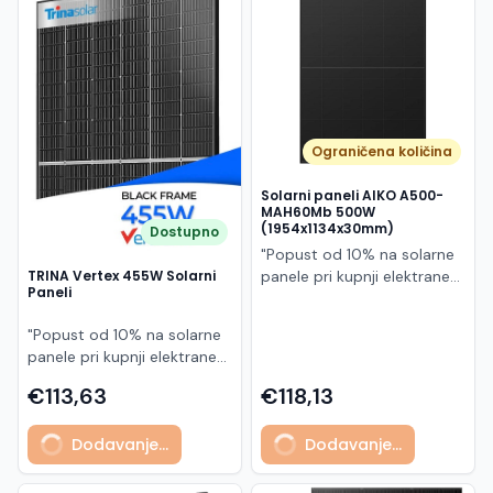
Македонски
MK
Ograničena količina
Solarni paneli AIKO A500-
MAH60Mb 500W
(1954x1134x30mm)
Dostupno
"Popust od 10% na solarne
panele pri kupnji elektrane
TRINA Vertex 455W Solarni
Paneli
po principu "ključ u ruke"
AIKO A500-MAH60Mb je
"Popust od 10% na solarne
visokoučinkoviti
panele pri kupnji elektrane
fotonaponski modul snage
po principu "ključ u ruke"
500 W iz Neostar 2S serije,
€113,63
€118,13
Model TSM-455NEG9R.28
baziran na naprednoj N-
predstavlja napredni
type ABC (All Back Contact)
Dodavanje...
Dodavanje...
glass/glass N-type solarni
tehnologiji. Ovaj panel je
modul s visokom
namijenjen za moderne
učinkovitošću, dugim