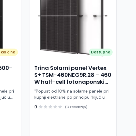
količina
Dostupno
A500-
Trina Solarni panel Vertex
S+ TSM-460NEG9R.28 – 460
W half-cell fotonaponski
modul (crni okvir)
ele pri
"Popust od 10% na solarne panele pri
ljuč u
kupnji elektrane po principu "ključ u
ruke" Trina Solar TSM-460NEG9R.28 je
0
(0 recenzija)
 modul
visokoučinkoviti fotonaponski modul
ije,
snage 460 W, baziran na naprednoj
BC (All
N-type i-TOPCon tehnologiji i half-cell
j panel
dizajnu. Ovaj panel pripada Vertex S+
arne
seriji i namijenjen je za stambene i