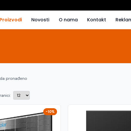
Proizvodi
Novosti
O nama
Kontakt
Rekla
oda pronađeno
ranici:
-10%