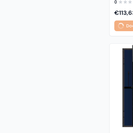
0
predstavl
type sola
€113,6
učinkovit
izuzetno
Dod
Glavne z
učinkovi
Visokogus
povezivan
type tehnologija: -
1% u prvoj godini - 
2. do 30. godine Vis
otpornost: - opterećenje sni
5400 Pa (5,4 kP
vjetrom: 40
podaci M
modula: G
strana) 
Materijali
1,6 mm, v
kaljeno S
Okvir: crn
mm) Kone