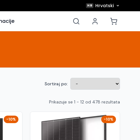
Hrvatski
HR
macije
Sortiraj po:
Prikazuje se 1 - 12 od 478 rezultata
-10%
-10%