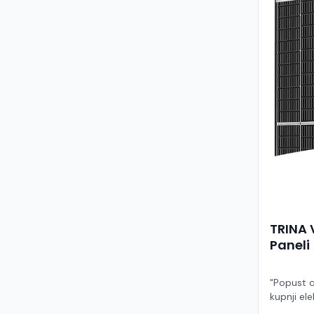
TRINA 
Paneli
"Popust o
kupnji ele
ruke" Model TSM-455NEG9R.28