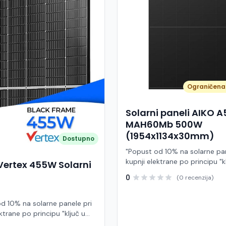
Ograničena 
Solarni paneli AIKO 
MAH60Mb 500W
(1954x1134x30mm)
Dostupno
"Popust od 10% na solarne pan
kupnji elektrane po principu "k
Vertex 455W Solarni
ruke" AIKO A500-MAH60Mb je
0
(0 recenzija)
visokoučinkoviti fotonaponski
snage 500 W iz Neostar 2S ser
baziran na naprednoj N-type A
d 10% na solarne panele pri
Back Contact) tehnologiji. Ova
ktrane po principu "ključ u
je namijenjen za moderne sol