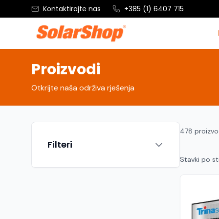
Kontaktirajte nas
+385 (1) 6407 715
Proizvodi
Otkrijte naša održiva rješenja
478 proizv
Filteri
Stavki po st