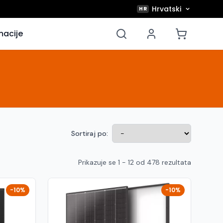
Hrvatski
HR
macije
Sortiraj po:
Prikazuje se 1 - 12 od 478 rezultata
-10%
-10%