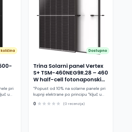
količina
Dostupno
A500-
Trina Solarni panel Vertex
S+ TSM-460NEG9R.28 – 460
W half-cell fotonaponski
modul (crni okvir)
ele pri
"Popust od 10% na solarne panele pri
ljuč u
kupnji elektrane po principu "ključ u
ruke" Trina Solar TSM-460NEG9R.28 je
0
(0 recenzija)
 modul
visokoučinkoviti fotonaponski modul
ije,
snage 460 W, baziran na naprednoj
BC (All
N-type i-TOPCon tehnologiji i half-cell
j panel
dizajnu. Ovaj panel pripada Vertex S+
arne
seriji i namijenjen je za stambene i