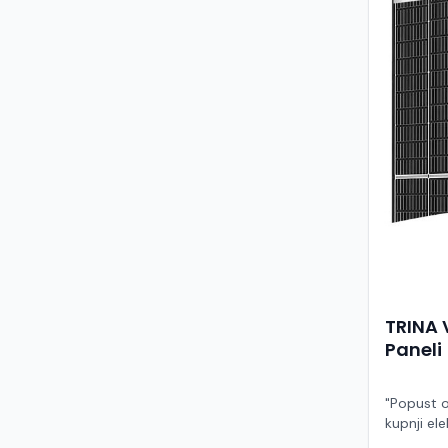
TRINA 
Paneli
"Popust o
kupnji ele
ruke" Model TSM-455NEG9R.28