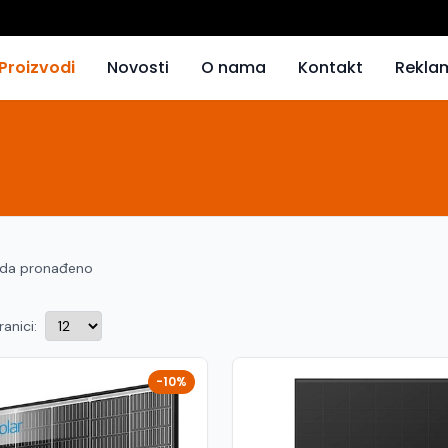
Proizvodi
Novosti
O nama
Kontakt
Rekla
oda pronađeno
ranici:
-10%