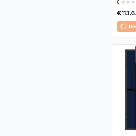
0
predstavl
type sola
€113,6
učinkovit
izuzetno
Dod
Glavne z
učinkovi
Visokogus
povezivan
type tehnologija: -
1% u prvoj godini - 
2. do 30. godine Vis
otpornost: - opterećenje sni
5400 Pa (5,4 kP
vjetrom: 40
podaci M
modula: G
strana) 
Materijali
1,6 mm, v
kaljeno S
Okvir: crn
mm) Kone