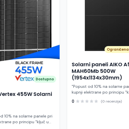
Ograničena 
Solarni paneli AIKO 
MAH60Mb 500W
(1954x1134x30mm)
Dostupno
"Popust od 10% na solarne pan
kupnji elektrane po principu "k
Vertex 455W Solarni
ruke" AIKO A500-MAH60Mb je
0
(0 recenzija)
visokoučinkoviti fotonaponski
snage 500 W iz Neostar 2S ser
baziran na naprednoj N-type A
d 10% na solarne panele pri
Back Contact) tehnologiji. Ova
ktrane po principu "ključ u
je namijenjen za moderne sol