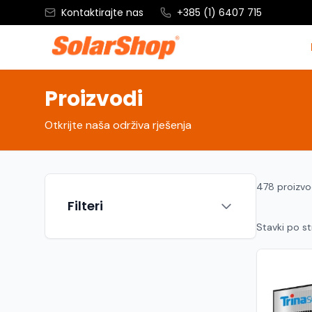
Kontaktirajte nas
+385 (1) 6407 715
Proizvodi
Otkrijte naša održiva rješenja
478 proizv
Filteri
Stavki po st