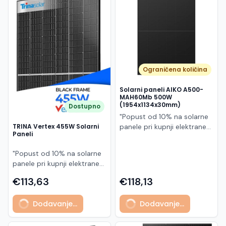
Македонски
MK
Ograničena količina
Solarni paneli AIKO A500-
MAH60Mb 500W
(1954x1134x30mm)
Dostupno
"Popust od 10% na solarne
panele pri kupnji elektrane
TRINA Vertex 455W Solarni
Paneli
po principu "ključ u ruke"
AIKO A500-MAH60Mb je
"Popust od 10% na solarne
visokoučinkoviti
panele pri kupnji elektrane
fotonaponski modul snage
po principu "ključ u ruke"
500 W iz Neostar 2S serije,
€113,63
€118,13
Model TSM-455NEG9R.28
baziran na naprednoj N-
predstavlja napredni
type ABC (All Back Contact)
Dodavanje...
Dodavanje...
glass/glass N-type solarni
tehnologiji. Ovaj panel je
modul s visokom
namijenjen za moderne
učinkovitošću, dugim