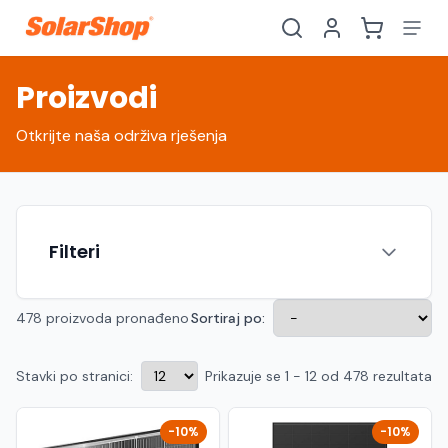
Proizvodi
Otkrijte naša održiva rješenja
Filteri
478 proizvoda pronađeno
Sortiraj po:
Stavki po stranici:
Prikazuje se 1 - 12 od 478 rezultata
Hrvatski
English
HR
EN
Srpski
Crnogorski
RS
ME
-10%
-10%