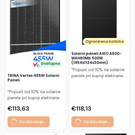
Македонски
MK
Ograničena količina
Solarni paneli AIKO A500-
MAH60Mb 500W
(1954x1134x30mm)
Dostupno
"Popust od 10% na solarne
panele pri kupnji elektrane
TRINA Vertex 455W Solarni
Paneli
po principu "ključ u ruke"
AIKO A500-MAH60Mb je
"Popust od 10% na solarne
visokoučinkoviti
panele pri kupnji elektrane
fotonaponski modul snage
po principu "ključ u ruke"
500 W iz Neostar 2S serije,
€113,63
€118,13
Model TSM-455NEG9R.28
baziran na naprednoj N-
predstavlja napredni
type ABC (All Back Contact)
Dodavanje...
Dodavanje...
glass/glass N-type solarni
tehnologiji. Ovaj panel je
modul s visokom
namijenjen za moderne
učinkovitošću, dugim