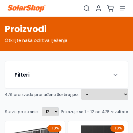
Proizvodi
Otkrijte naša održiva rješenja
Filteri
478 proizvoda pronađeno
Sortiraj po:
Stavki po stranici:
Prikazuje se 1 - 12 od 478 rezultata
Hrvatski
English
HR
EN
Srpski
Crnogorski
RS
ME
-10%
-10%