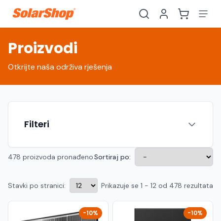
Proizvodi
Otkrijte naša održiva rješenja
Filteri
478 proizvoda pronađeno
Sortiraj po:
Stavki po stranici:
Prikazuje se 1 - 12 od 478 rezultata
Hrvatski
English
HR
EN
Srpski
Crnogorski
RS
ME
-10%
-10%