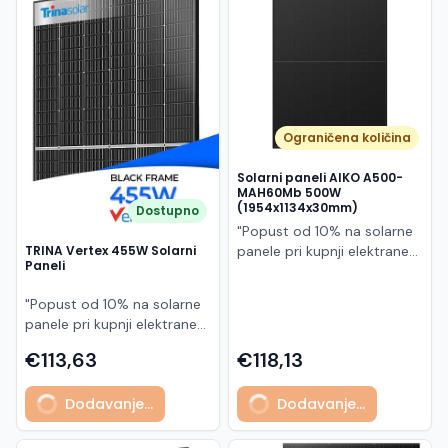
Македонски
MK
Ograničena količina
Solarni paneli AIKO A500-
MAH60Mb 500W
(1954x1134x30mm)
Dostupno
"Popust od 10% na solarne
panele pri kupnji elektrane
TRINA Vertex 455W Solarni
Paneli
po principu "ključ u ruke"
AIKO A500-MAH60Mb je
"Popust od 10% na solarne
visokoučinkoviti
panele pri kupnji elektrane
fotonaponski modul snage
po principu "ključ u ruke"
500 W iz Neostar 2S serije,
€113,63
€118,13
Model TSM-455NEG9R.28
baziran na naprednoj N-
predstavlja napredni
type ABC (All Back Contact)
Dodavanje...
Dodavanje...
glass/glass N-type solarni
tehnologiji. Ovaj panel je
modul s visokom
namijenjen za moderne
učinkovitošću, dugim