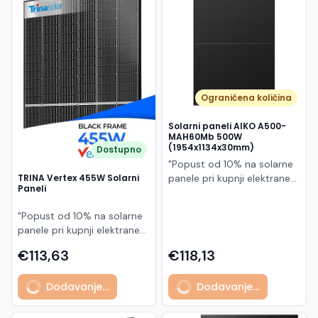
Македонски
MK
Ograničena količina
Solarni paneli AIKO A500-
MAH60Mb 500W
(1954x1134x30mm)
Dostupno
"Popust od 10% na solarne
panele pri kupnji elektrane
TRINA Vertex 455W Solarni
Paneli
po principu "ključ u ruke"
AIKO A500-MAH60Mb je
"Popust od 10% na solarne
visokoučinkoviti
panele pri kupnji elektrane
fotonaponski modul snage
po principu "ključ u ruke"
500 W iz Neostar 2S serije,
€113,63
€118,13
Model TSM-455NEG9R.28
baziran na naprednoj N-
predstavlja napredni
type ABC (All Back Contact)
Dodavanje...
Dodavanje...
glass/glass N-type solarni
tehnologiji. Ovaj panel je
modul s visokom
namijenjen za moderne
učinkovitošću, dugim