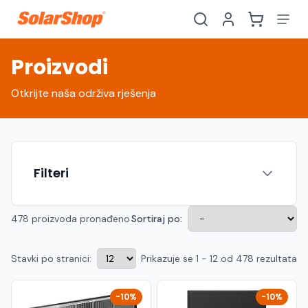
Proizvodi
Otkrijte naša održiva rješenja
Filteri
478 proizvoda pronađeno
Sortiraj po:
Stavki po stranici:
Prikazuje se 1 - 12 od 478 rezultata
Hrvatski
English
HR
EN
Srpski
Crnogorski
RS
ME
-10%
-10%