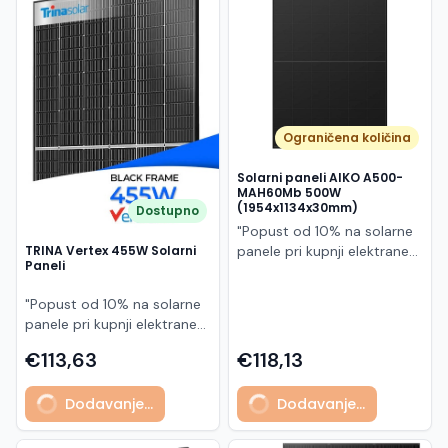
Македонски
MK
Ograničena količina
Solarni paneli AIKO A500-
MAH60Mb 500W
(1954x1134x30mm)
Dostupno
"Popust od 10% na solarne
panele pri kupnji elektrane
TRINA Vertex 455W Solarni
Paneli
po principu "ključ u ruke"
AIKO A500-MAH60Mb je
"Popust od 10% na solarne
visokoučinkoviti
panele pri kupnji elektrane
fotonaponski modul snage
po principu "ključ u ruke"
500 W iz Neostar 2S serije,
€113,63
€118,13
Model TSM-455NEG9R.28
baziran na naprednoj N-
predstavlja napredni
type ABC (All Back Contact)
Dodavanje...
Dodavanje...
glass/glass N-type solarni
tehnologiji. Ovaj panel je
modul s visokom
namijenjen za moderne
učinkovitošću, dugim