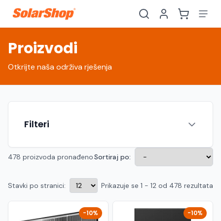
Proizvodi
Otkrijte naša održiva rješenja
Filteri
478 proizvoda pronađeno
Sortiraj po:
Stavki po stranici:
Prikazuje se 1 - 12 od 478 rezultata
Hrvatski
English
HR
EN
Srpski
Crnogorski
RS
ME
-10%
-10%