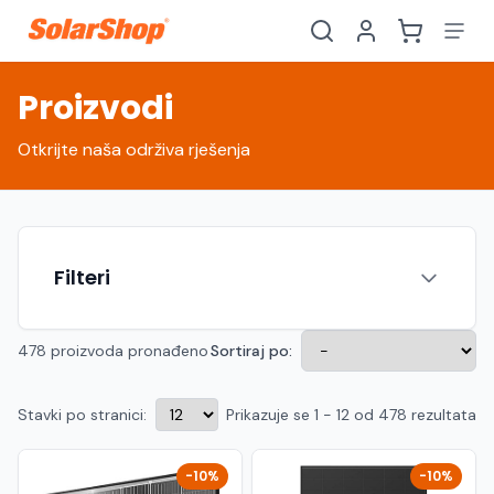
Proizvodi
Otkrijte naša održiva rješenja
Filteri
478 proizvoda pronađeno
Sortiraj po:
Stavki po stranici:
Prikazuje se 1 - 12 od 478 rezultata
Hrvatski
English
HR
EN
Srpski
Crnogorski
RS
ME
-10%
-10%