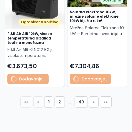
Dostupno
Patentirana legura i
LiFePO4 baterije su stabilne,
maksimalnu proizvodnju
Primjena: Kućne solarne
od 6.990 €)? Ovaj paket
tu je da vašu viziju pretvori
visokokvalitetni materijali
otporne na pregrijavanje i
energije, dugoročnu
elektrane Komercijalni i
obuhvaća apsolutno sve
u stvarnost. Unesite
Solarna elektrana 10kW,
jamče dug vijek trajanja,
ne podliježu "termalnim
stabilnost i vrhunsku
industrijski sustavi Krovne i
mrežne solarne elektrane
potrebno za funkcionalnu
pametnu rasvjetu u svoj
stabilan kapacitet i sigurnu
proljevima", čineći ih
kvalitetu u svom solarnom
ground-mounted instalacije
10kW ključ u ruke!
Ograničena količina
solarnu elektranu, bez
dom i prilagodite atmosferu
upotrebu u svim uvjetima.
sigurnijima za upotrebu. c.
sustavu.
Sustavi gdje je važna
Mrežna Solarna Elektrana 10
skrivenih troškova: Solarna
svakom trenutku. Ova
Idealne su za brodove,
Brza Punjenja: LiFePO4
maksimalna proizvodnja po
kW – Pametna Investicija u
FUJI Air AIR 12kW, visoko
elektrana "Ključ u ruke" – uz
vrhunska pametna LED
kampere, solarne sustave i
baterije podržavaju brzo
temperaturna dizalica
m² DAH SOLAR DHN-
Energetsku Neovisnost
0% PDV-a! ✅ Projektiranje
rasvjeta omogućuje vam
sve aplikacije koje
topline monofazna
punjenje, što ih čini
48Z20/DG(BW)-455W je
Preuzmite kontrolu nad
sustava: Besplatna procjena
potpunu kontrolu nad
zahtijevaju pouzdano i
praktičnima u situacijama
FUJI Air AIR BLN012TC1 je
napredni solarni panel nove
svojim računima za struju i
i izrada glavnog
svjetlom putem pametnog
dugotrajno napajanje. * Bez
kada je potrebna hitna
visokotemperaturna
generacije koji kombinira
prebacite svoj dom ili
elektrotehničkog projekta.
telefona, bez obzira gdje se
održavanja * Visoka
pohrana energije.
monoblok toplinska pumpa
visoku učinkovitost, bifacial
poslovanje na čistu, održivu
✅ Solarni paneli: Vrhunski
nalazili. Savršen je dodatak
€3.673,50
€7.304,86
otpornost na koroziju i
SOLARSHOP: POUZDAN
snage 12 kW, namijenjena za
tehnologiju i dugotrajnu
energiju. Mrežna (on-grid)
paneli visoke učinkovitosti
modernom načinu života,
vibracije * Dug radni vijek u
PARTNER U SOLARNIM
grijanje, hlađenje i pripremu
pouzdanost, idealan za
solarna elektrana snage 10
za maksimalne prinose. ✅
spajajući estetiku,
cikličkim i stacionarnim
Dodavanje...
Dodavanje...
RJEŠENJIMA SolarShop, kao
potrošne tople vode.
korisnike koji žele
kW idealno je rješenje za
Mrežni inverter: Pouzdan
praktičnost i uštedu
primjenama
vodeći dobavljač solarnih
Posebno je dizajnirana za
maksimalan energetski
kućanstva s većom
pretvarač osiguran
energije. Glavne prednosti i
proizvoda, ponosno nudi
sustave gdje je potrebna
prinos i dugoročnu
potrošnjom, kuće s
dugogodišnjim jamstvom. ✅
funkcionalnosti Upravljanje
vrhunske LiFePO4 baterije
viša temperatura vode (do
sigurnost investicije.
dizalicama topline,
DC i AC zaštita: Kompletna
putem aplikacije: Povežite
1
2
...
40
««
«
»
»»
kao ključni dio njihovog
75°C), što je čini idealnim
bazenima ili punionicama za
sigurnosna oprema za
rasvjetu s besplatnom Tuya
portfelja proizvoda.
rješenjem za objekte s
električna vozila, kao i za
zaštitu sustava i objekta. ✅
Smart ili Smart Life
SolarShop ne samo da
radijatorima ili za zamjenu
manje komercijalne objekte.
Svi potrebni materijali:
aplikacijom. Kontrolirajte
pruža kvalitetne proizvode,
postojećih sustava grijanja.
Solarna elektrana "Ključ u
Montažna potkonstrukcija,
paljenje, gašenje i intenzitet
već i stručnu podršku
Ova pumpa koristi
ruke" – uz 0% PDV-a! Ovaj
kablovi, konektori i sitni
svjetla jednim dodirom na
klijentima, pomažući im
napredno rashladno