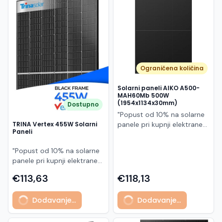
Македонски
MK
Ograničena količina
Solarni paneli AIKO A500-
MAH60Mb 500W
(1954x1134x30mm)
Dostupno
"Popust od 10% na solarne
panele pri kupnji elektrane
TRINA Vertex 455W Solarni
Paneli
po principu "ključ u ruke"
AIKO A500-MAH60Mb je
"Popust od 10% na solarne
visokoučinkoviti
panele pri kupnji elektrane
fotonaponski modul snage
po principu "ključ u ruke"
500 W iz Neostar 2S serije,
€113,63
€118,13
Model TSM-455NEG9R.28
baziran na naprednoj N-
predstavlja napredni
type ABC (All Back Contact)
Dodavanje...
Dodavanje...
glass/glass N-type solarni
tehnologiji. Ovaj panel je
modul s visokom
namijenjen za moderne
učinkovitošću, dugim