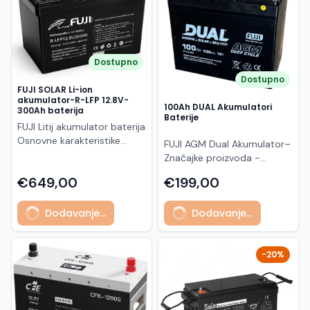
1,6 mm, visokoprozirno,
cell dizajnu. Ovaj panel
panel omogućuje veći
Učinkovitost: cca 22.6% (do
antirefleksno, kaljeno
pripada Vertex S+ seriji i
ukupni energetski prinos i
~23.5% ovisno o seriji)
Stražnje staklo: 1,6 mm,
namijenjen je za stambene i
dugotrajan rad. Bifacial
Tehnologija: N-type ABC (All
kaljeno Okvir: crni
komercijalne solarne
dizajn omogućuje dodatnu
Back Contact) Broj ćelija:
anodizirani aluminij (30
Dostupno
sustave gdje su važni visoka
proizvodnju energije s
120 (6×20) Dimenzije: 1954
mm) Konektori: TS4 ili MC4
učinkovitost, pouzdanost i
reflektirane svjetlosti
× 1134 × 30 mm Težina: cca
Dostupno
EVO2 Dimenzije i težina
FUJI SOLAR Li-ion
dug vijek trajanja.
(stražnja strana), što ga čini
23.1 kg Konstrukcija: mono
akumulator-R-LFP 12.8V-
Dimenzije: 1762 × 1134 × 30
Zahvaljujući half-cell
idealnim za moderne
glass (staklo + backsheet)
100Ah DUAL Akumulatori
300Ah baterija
mm Težina: 21,0 kg Jamstvo
Baterije
tehnologiji i optimiziranom
solarne sustave gdje je
Okvir: crni aluminijski (full
FUJI Litij akumulator baterija
Jamstvo na proizvod: 25
rasporedu ćelija, modul
važna maksimalna
black) Maks. sistemski
Osnovne karakteristike
godina Linearno jamstvo
FUJI AGM Dual Akumulator–
postiže visoku učinkovitost
učinkovitost i dugoročan
napon: 1500 V Konektori:
Nazivni napon: 12.8 V
snage: 30 godina Ovaj
Značajke proizvoda -
do približno 22.8–23.0%, uz
povrat investicije.
MC4-Evo2 Otpornost:
Kapacitet: 300 Ah Ukupna
modul nudi vrhunsku
Kapacitet u rasponu od
bolje performanse pri
Karakteristike: Model: DHN-
snijeg do 5400 Pa, vjetar
€649,00
€199,00
energija: ~3.84 kWh
učinkovitost, minimalnu
100Ah do 130Ah (C100) -
slabijem osvjetljenju i niže
48Z20/DG(BW)-455W
do 2400 Pa Degradacija:
Tehnologija: LiFePO4 (litij-
degradaciju i visoku
Nazivni napon: 12V -
gubitke energije . Dual-glass
Brand: DAH SOLAR Nazivna
~1% prva godina, ~0.35%
željezo-fosfat) Životni vijek:
Dodavanje...
Dodavanje...
otpornost na vanjske
Certificirano prema UL, CE,
konstrukcija dodatno
snaga (Pmax): 455 Wp Tip
godišnje Jamstvo: 25
3500 – 4500 ciklusa
utjecaje, što ga čini idealnim
ISO9001, ISO14001 i
povećava otpornost na
ćelija: N-Type TOPCon
godina proizvod / 30
Maksimalni napon punjenja:
za dugoročne i pouzdane
ISO45001 standardima -
vanjske utjecaje i smanjuje
monokristalne Bifacial: da
godina na snagu Prednosti:
~14.6 V Radna temperatura:
solarne instalacije.
Koristi elektrolitičko olovo 1.
-20%
rizik od mikro-pukotina,
(dvostrano prikupljanje
Visoka snaga (500 W) –
-20 °C do +55 °C
klase s čistoćom do
čime se osigurava
energije) Učinkovitost
manje panela za isti sustav
Dimenzije: 522 × 240 × 219
99,99% - Primjenjuje
dugotrajan i stabilan rad .
modula: cca 22.3 – 23.9%
Napredna ABC tehnologija –
mm Težina: ~32 kg
patentiranu formulu
Kompaktne dimenzije i
Voc (napon otvorenog
veća učinkovitost i bolji
Kapacitet i primjena
aktivnog materijala razvijenu