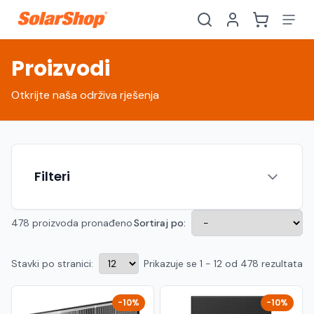
Proizvodi
Otkrijte naša održiva rješenja
Filteri
478 proizvoda pronađeno
Sortiraj po:
Stavki po stranici:
Prikazuje se 1 - 12 od 478 rezultata
Hrvatski
English
HR
EN
Srpski
Crnogorski
RS
ME
-10%
-10%