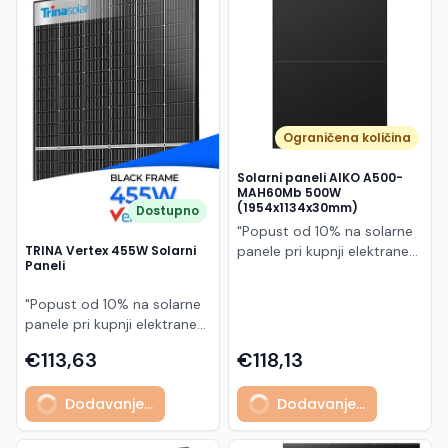
Македонски
MK
Ograničena količina
Solarni paneli AIKO A500-
MAH60Mb 500W
(1954x1134x30mm)
Dostupno
"Popust od 10% na solarne
panele pri kupnji elektrane
TRINA Vertex 455W Solarni
Paneli
po principu "ključ u ruke"
AIKO A500-MAH60Mb je
"Popust od 10% na solarne
visokoučinkoviti
panele pri kupnji elektrane
fotonaponski modul snage
po principu "ključ u ruke"
500 W iz Neostar 2S serije,
€113,63
€118,13
Model TSM-455NEG9R.28
baziran na naprednoj N-
predstavlja napredni
type ABC (All Back Contact)
Dodavanje...
Dodavanje...
glass/glass N-type solarni
tehnologiji. Ovaj panel je
modul s visokom
namijenjen za moderne
učinkovitošću, dugim